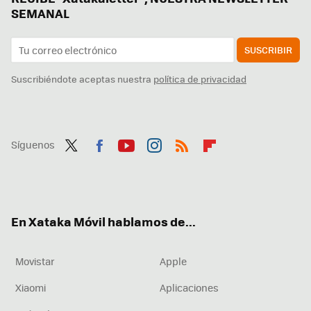
SEMANAL
SUSCRIBIR
Suscribiéndote aceptas nuestra
política de privacidad
Síguenos
Twit
Fac
You
Inst
RSS
Flip
ter
ebo
tub
agr
boa
ok
e
am
rd
En Xataka Móvil hablamos de...
Movistar
Apple
Xiaomi
Aplicaciones