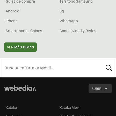
Guías de compra
Territorio Samsung
Android
5g
iPhone
WhatsApp
Smartphones Chinos
Conectividad y Redes
VER MÁS TEMAS
BUSCA
SUBIR
Xataka
Xataka Móvil