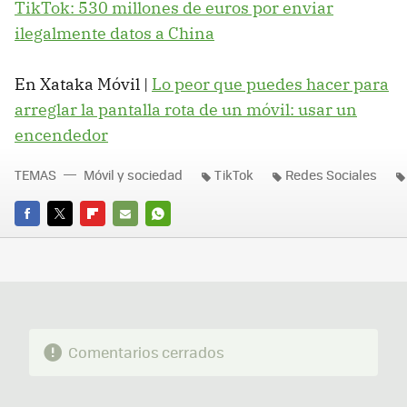
TikTok: 530 millones de euros por enviar
ilegalmente datos a China
En Xataka Móvil |
Lo peor que puedes hacer para
arreglar la pantalla rota de un móvil: usar un
encendedor
TEMAS
Móvil y sociedad
TikTok
Redes Sociales
FACEBOOK
TWITTER
FLIPBOARD
E-
WHATSAPP
MAIL
Comentarios cerrados