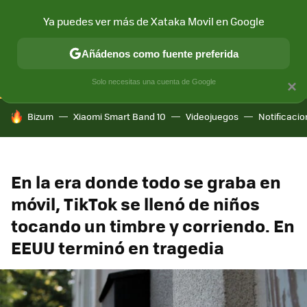
Ya puedes ver más de Xataka Movil en Google
CONECTIVIDAD
MÓVIL Y SOCIEDAD
APLICACIONES
COM
Añádenos como fuente preferida
Solo necesitas una cuenta de Google
×
HOY SE HABLA DE
Bizum
Xiaomi Smart Band 10
Videojuegos
Notificaci
En la era donde todo se graba en
móvil, TikTok se llenó de niños
tocando un timbre y corriendo. En
EEUU terminó en tragedia