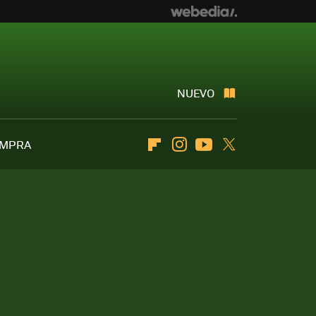
NUEVO
OMPRA
Flipboard
Instagram
Youtube
Twitter