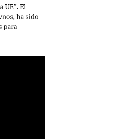
a UE”. El
vnos, ha sido
s para