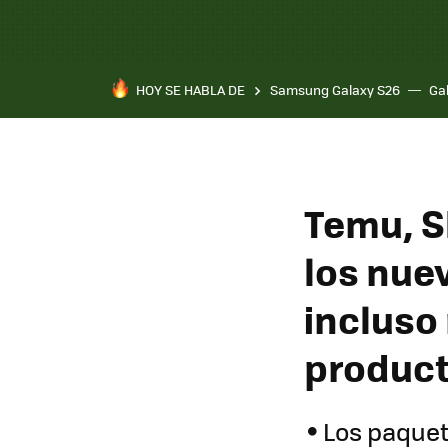
HOY SE HABLA DE
Samsung Galaxy S26
Ga
Temu, S
los nue
incluso
produc
Los paquet