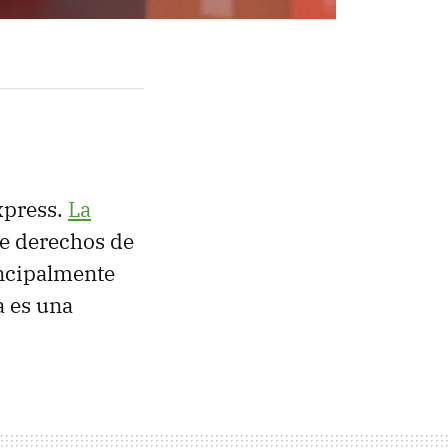
xpress.
La
e derechos de
incipalmente
a es una