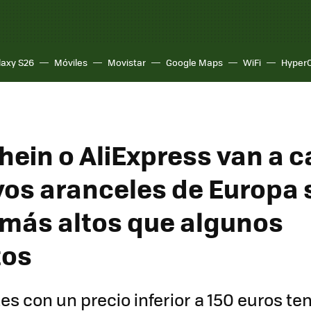
laxy S26
Móviles
Movistar
Google Maps
WiFi
Hyper
hein o AliExpress van a 
vos aranceles de Europa 
 más altos que algunos
tos
es con un precio inferior a 150 euros te