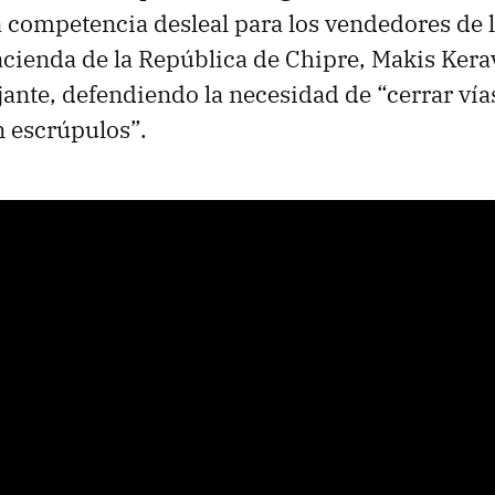
a competencia desleal para los vendedores de l
cienda de la República de Chipre, Makis Kera
jante, defendiendo la necesidad de “cerrar vía
 escrúpulos”.