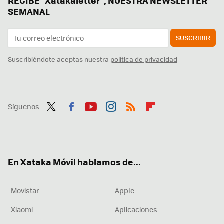
RECIBE "Xatakaletter", NUESTRA NEWSLETTER
SEMANAL
SUSCRIBIR
Suscribiéndote aceptas nuestra
política de privacidad
Síguenos
Twit
Fac
You
Inst
RSS
Flip
ter
ebo
tub
agr
boa
ok
e
am
rd
En Xataka Móvil hablamos de...
Movistar
Apple
Xiaomi
Aplicaciones