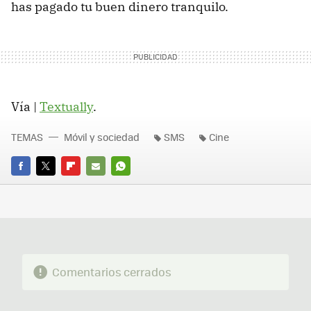
has pagado tu buen dinero tranquilo.
Vía |
Textually
.
TEMAS
Móvil y sociedad
SMS
Cine
FACEBOOK
TWITTER
FLIPBOARD
E-
WHATSAPP
MAIL
Comentarios cerrados