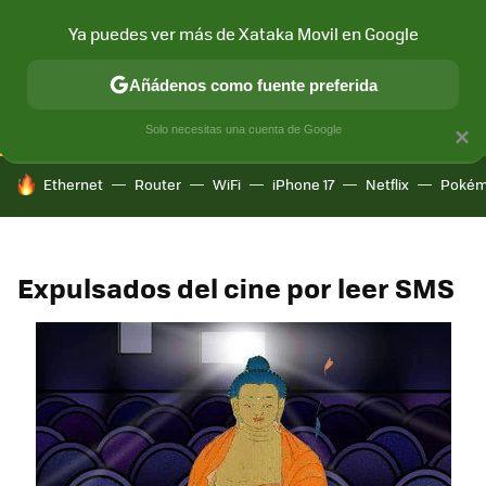
Ya puedes ver más de Xataka Movil en Google
CONECTIVIDAD
MÓVIL Y SOCIEDAD
APLICACIONES
COM
Añádenos como fuente preferida
Solo necesitas una cuenta de Google
×
HOY SE HABLA DE
Ethernet
Router
WiFi
iPhone 17
Netflix
Pokém
Expulsados del cine por leer SMS