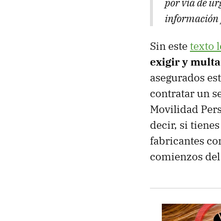
por vía de ur
información 
Sin este
texto 
exigir y multa
asegurados este
contratar un s
Movilidad Pers
decir, si tiene
fabricantes co
comienzos del