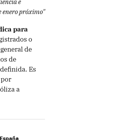
iencia e
de enero próximo"
dica para
gistrados o
 general de
los de
definida. Es
 por
óliza a
e España