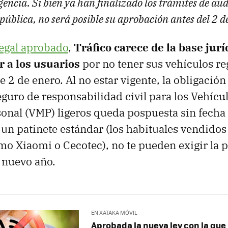
gencia. Si bien ya han finalizado los trámites de aud
pública, no será posible su aprobación antes del 2 
legal aprobado
,
Tráfico carece de la base jurí
r a los usuarios
por no tener sus vehículos re
 2 de enero. Al no estar vigente, la obligación
eguro de responsabilidad civil para los Vehícu
onal (VMP) ligeros queda pospuesta sin fecha 
s un patinete estándar (los habituales vendidos
mo Xiaomi o Cecotec), no te pueden exigir la p
 nuevo año.
EN XATAKA MÓVIL
Aprobada la nueva ley con la qu