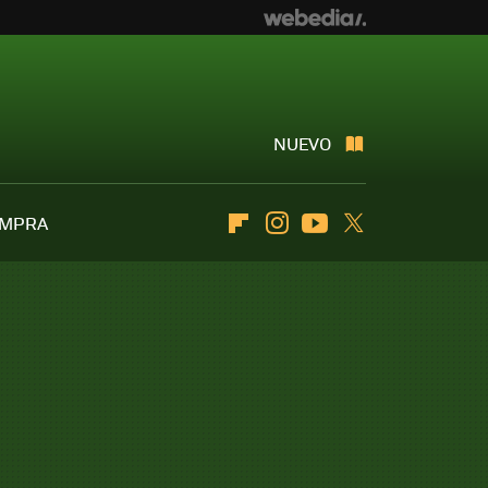
NUEVO
OMPRA
Flipboard
Instagram
Youtube
Twitter