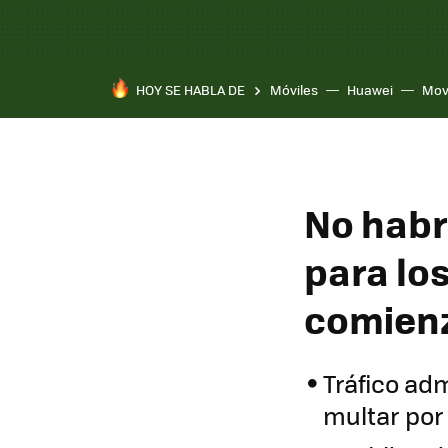
HOY SE HABLA DE
Móviles
Huawei
Mov
No habr
para los
comienz
Tráfico ad
multar por 