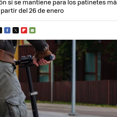
ión sí se mantiene para los patinetes m
partir del 26 de enero
FACEBOOK
TWITTER
FLIPBOARD
E-
MAIL