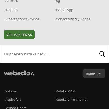
Android
5g
iPhone
WhatsApp
Smartphones Chinos
Conectividad y Redes
VER MÁS TEMAS
BUSCA
SUBIR
Xataka
Xataka Móvil
Applesfera
Xataka Smart Home
Mundo Xiaomi