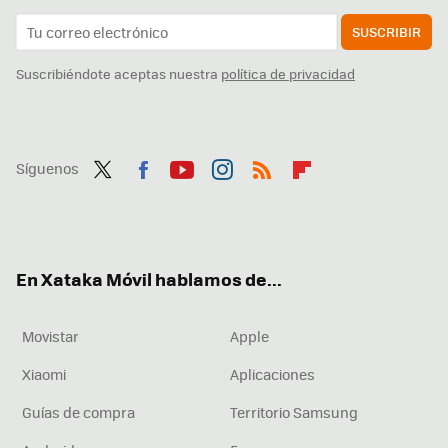
SUSCRIBIR
Suscribiéndote aceptas nuestra
política de privacidad
Síguenos
Twit
Fac
You
Inst
RSS
Flip
ter
ebo
tub
agr
boa
ok
e
am
rd
En Xataka Móvil hablamos de...
Movistar
Apple
Xiaomi
Aplicaciones
Guías de compra
Territorio Samsung