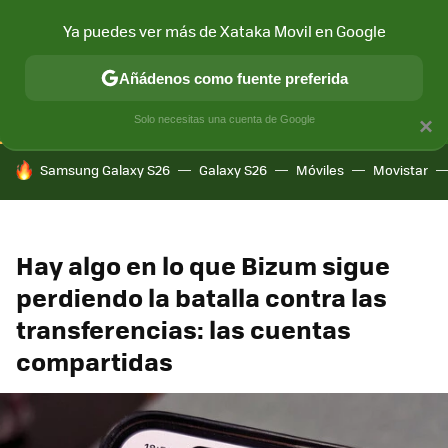
Ya puedes ver más de Xataka Movil en Google
CONECTIVIDAD
MÓVIL Y SOCIEDAD
APLICACIONES
COM
Añádenos como fuente preferida
Solo necesitas una cuenta de Google
×
HOY SE HABLA DE
Samsung Galaxy S26
Galaxy S26
Móviles
Movistar
Hay algo en lo que Bizum sigue
perdiendo la batalla contra las
transferencias: las cuentas
compartidas