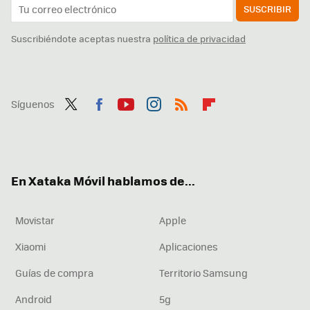
SUSCRIBIR
Suscribiéndote aceptas nuestra
política de privacidad
Síguenos
Twit
Fac
You
Inst
RSS
Flip
ter
ebo
tub
agr
boa
ok
e
am
rd
En Xataka Móvil hablamos de...
Movistar
Apple
Xiaomi
Aplicaciones
Guías de compra
Territorio Samsung
Android
5g