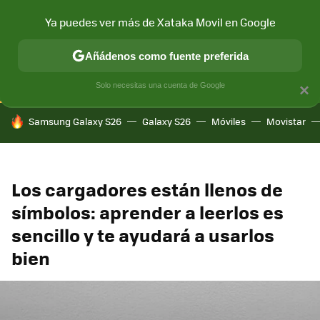
Ya puedes ver más de Xataka Movil en Google
CONECTIVIDAD
MÓVIL Y SOCIEDAD
APLICACIONES
COM
Añádenos como fuente preferida
Solo necesitas una cuenta de Google
×
HOY SE HABLA DE
Samsung Galaxy S26
Galaxy S26
Móviles
Movistar
Los cargadores están llenos de
símbolos: aprender a leerlos es
sencillo y te ayudará a usarlos
bien