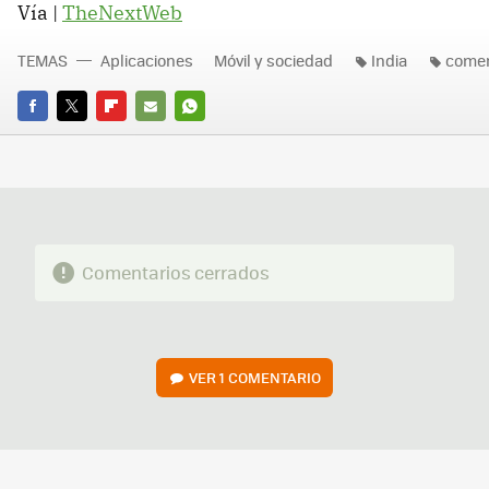
Vía |
TheNextWeb
TEMAS
Aplicaciones
Móvil y sociedad
India
comen
FACEBOOK
TWITTER
FLIPBOARD
E-
WHATSAPP
MAIL
Comentarios cerrados
VER
1 COMENTARIO