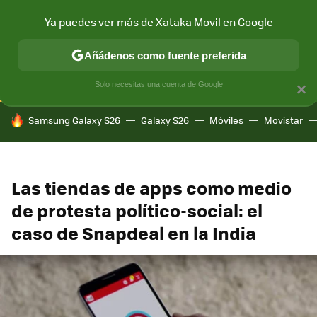
Ya puedes ver más de Xataka Movil en Google
CONECTIVIDAD
MÓVIL Y SOCIEDAD
APLICACIONES
COM
Añádenos como fuente preferida
Solo necesitas una cuenta de Google
×
HOY SE HABLA DE
Samsung Galaxy S26
Galaxy S26
Móviles
Movistar
Las tiendas de apps como medio
de protesta político-social: el
caso de Snapdeal en la India