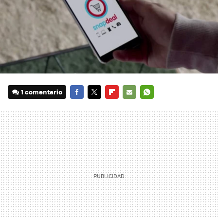
1 comentario
FACEBOOK
TWITTER
FLIPBOARD
E-
WHATSAPP
MAIL