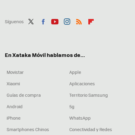
Síguenos
Twit
Fac
You
Inst
RSS
Flip
ter
ebo
tub
agr
boa
ok
e
am
rd
En Xataka Móvil hablamos de...
Movistar
Apple
Xiaomi
Aplicaciones
Guías de compra
Territorio Samsung
Android
5g
iPhone
WhatsApp
Smartphones Chinos
Conectividad y Redes