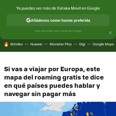
Ya puedes ver más de Xataka Movil en Google
MENÚ
NUEVO
Añádenos como fuente preferida
CONECTIVIDAD
MÓVIL Y SOCIEDAD
APLICACIONES
COM
Solo necesitas una cuenta de Google
×
HOY SE HABLA DE
Móviles
Huawei
Movistar Plus
Digi
Google Maps
Si vas a viajar por Europa, este
mapa del roaming gratis te dice
en qué países puedes hablar y
navegar sin pagar más