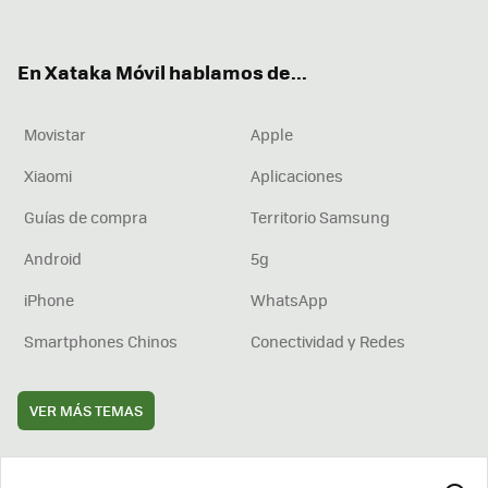
ter
ebo
tub
agr
boa
ok
e
am
rd
En Xataka Móvil hablamos de...
Movistar
Apple
Xiaomi
Aplicaciones
Guías de compra
Territorio Samsung
Android
5g
iPhone
WhatsApp
Smartphones Chinos
Conectividad y Redes
VER MÁS TEMAS