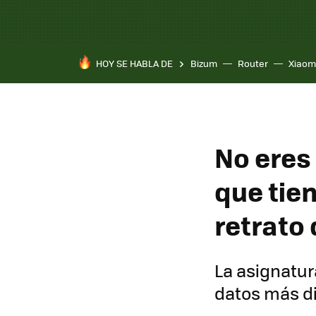
HOY SE HABLA DE
Bizum
Router
Xiaom
No eres 
que tie
retrato
La asignatur
datos más di