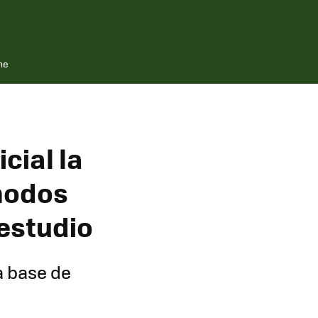
ne
icial la
 modos
 estudio
a base de