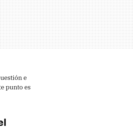
cuestión e
te punto es
el