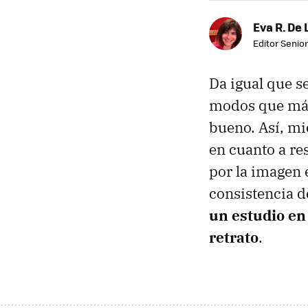
Eva R. De 
Editor Senior
Da igual que s
modos que más 
bueno. Así, mi
en cuanto a res
por la imagen e
consistencia 
un estudio en
retrato
.