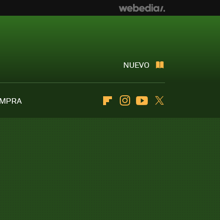
NUEVO
OMPRA
Flipboard
Instagram
Youtube
Twitter