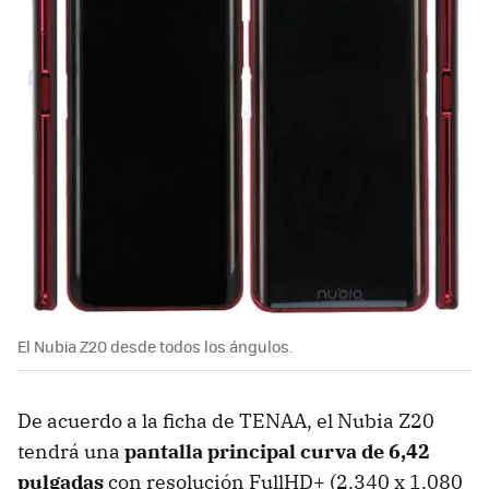
El Nubia Z20 desde todos los ángulos.
De acuerdo a la ficha de TENAA, el Nubia Z20
tendrá una
pantalla principal curva de 6,42
pulgadas
con resolución FullHD+ (2.340 x 1.080