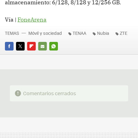
almacenamiento: 6/128, 8/128 y 12/256 GB.
Vía |
FoneArena
TEMAS
Móvil y sociedad
TENAA
Nubia
ZTE
FACEBOOK
TWITTER
FLIPBOARD
E-
WHATSAPP
MAIL
Comentarios cerrados