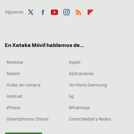
Síguenos
Twit
Fac
You
Inst
RSS
Flip
ter
ebo
tub
agr
boa
ok
e
am
rd
En Xataka Móvil hablamos de...
Movistar
Apple
Xiaomi
Aplicaciones
Guías de compra
Territorio Samsung
Android
5g
iPhone
WhatsApp
Smartphones Chinos
Conectividad y Redes