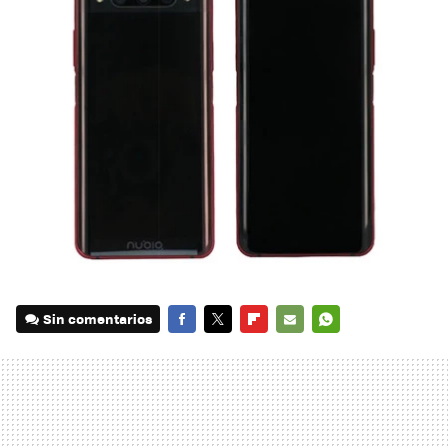
Sin comentarios
FACEBOOK
TWITTER
FLIPBOARD
E-
WHATSAPP
MAIL