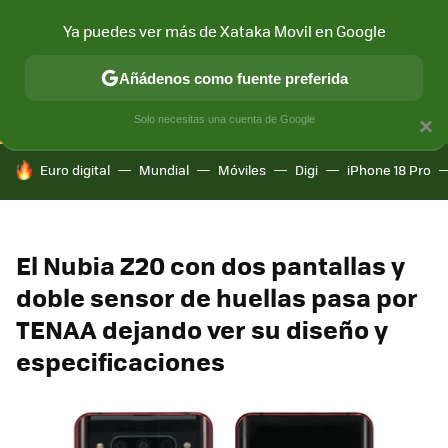
Ya puedes ver más de Xataka Movil en Google
CONECTIVIDAD
MÓVIL Y SOCIEDAD
APLICACIONES
COM
Añádenos como fuente preferida
Solo necesitas una cuenta de Google
×
HOY SE HABLA DE
Euro digital
Mundial
Móviles
Digi
iPhone 18 Pro
El Nubia Z20 con dos pantallas y
doble sensor de huellas pasa por
TENAA dejando ver su diseño y
especificaciones