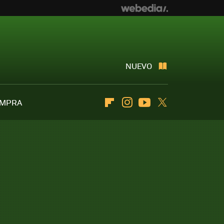
NUEVO
OMPRA
Flipboard
Instagram
Youtube
Twitter