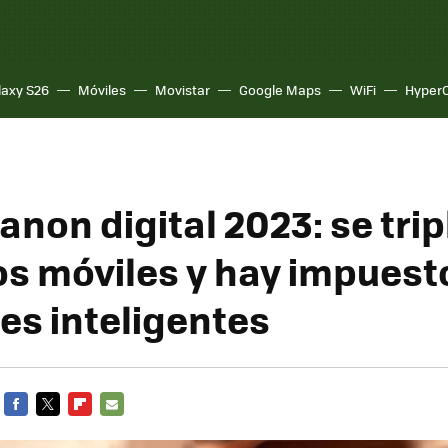
laxy S26
Móviles
Movistar
Google Maps
WiFi
Hyper
non digital 2023: se trip
os móviles y hay impuest
jes inteligentes
FACEBOOK
TWITTER
FLIPBOARD
E-