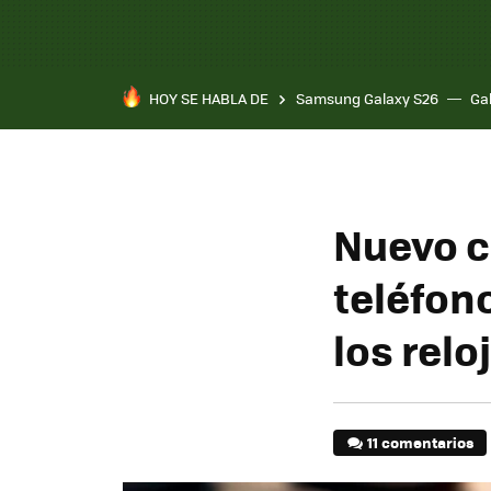
HOY SE HABLA DE
Samsung Galaxy S26
Ga
Nuevo ca
teléfon
los relo
11 comentarios