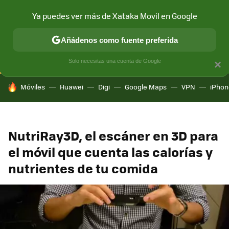
Ya puedes ver más de Xataka Movil en Google
CONECTIVIDAD
MÓVIL Y SOCIEDAD
APLICACIONES
COM
Añádenos como fuente preferida
Solo necesitas una cuenta de Google
×
HOY SE HABLA DE
Móviles
Huawei
Digi
Google Maps
VPN
iPhon
NutriRay3D, el escáner en 3D para
el móvil que cuenta las calorías y
nutrientes de tu comida