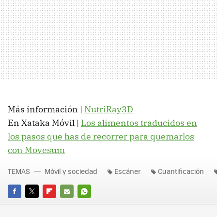
Más información |
NutriRay3D
En Xataka Móvil |
Los alimentos traducidos en
los pasos que has de recorrer para quemarlos
con Movesum
TEMAS
Móvil y sociedad
Escáner
Cuantificación
FACEBOOK
TWITTER
FLIPBOARD
E-
WHATSAPP