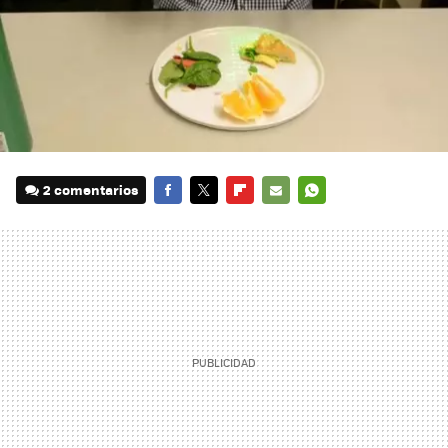
2 comentarios
FACEBOOK
TWITTER
FLIPBOARD
E-
WHATSAPP
MAIL