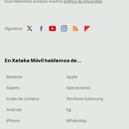
Suscribiéndote aceptas nuestra
política de privacidad
Síguenos
Twit
Fac
You
Inst
RSS
Flip
ter
ebo
tub
agr
boa
ok
e
am
rd
En Xataka Móvil hablamos de...
Movistar
Apple
Xiaomi
Aplicaciones
Guías de compra
Territorio Samsung
Android
5g
iPhone
WhatsApp