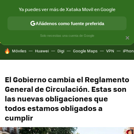
Ya puedes ver más de Xataka Movil en Google
CONECTIVIDAD
MÓVIL Y SOCIEDAD
APLICACIONES
COM
Añádenos como fuente preferida
Solo necesitas una cuenta de Google
×
HOY SE HABLA DE
Móviles
Huawei
Digi
Google Maps
VPN
iPhon
El Gobierno cambia el Reglamento
General de Circulación. Estas son
las nuevas obligaciones que
todos estamos obligados a
cumplir