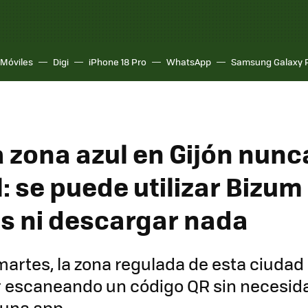
Móviles
Digi
iPhone 18 Pro
WhatsApp
Samsung Galaxy 
a zona azul en Gijón nunc
l: se puede utilizar Bizum
os ni descargar nada
artes, la zona regulada de esta ciudad
 escaneando un código QR sin necesid
guna app