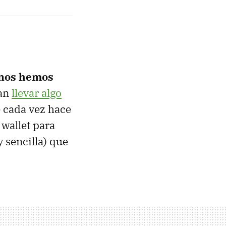
 nos hemos
dan
llevar algo
e cada vez hace
 wallet para
y sencilla) que