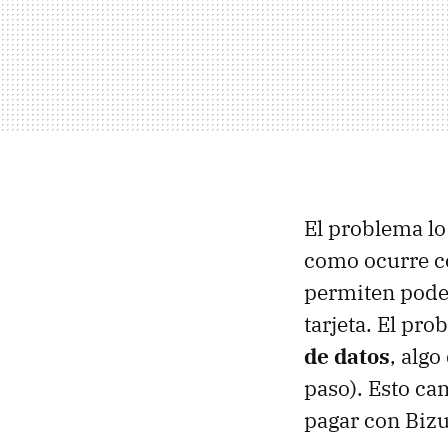
El problema lo
como ocurre c
permiten poder
tarjeta. El pr
de datos
, alg
paso). Esto ca
pagar con Biz