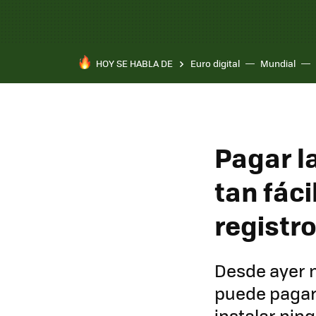
HOY SE HABLA DE
Euro digital
Mundial
Pagar l
tan fáci
registr
Desde ayer m
puede pagar
instalar nin