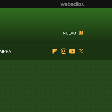
NUEVO
OMPRA
Flipboard
Instagram
Youtube
Twitter