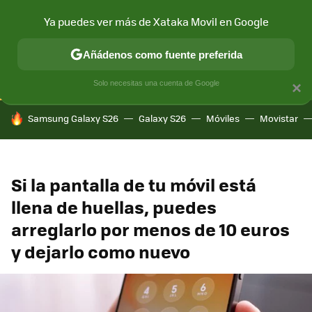
Ya puedes ver más de Xataka Movil en Google
CONECTIVIDAD
MÓVIL Y SOCIEDAD
APLICACIONES
COM
Añádenos como fuente preferida
Solo necesitas una cuenta de Google
×
HOY SE HABLA DE
Samsung Galaxy S26
Galaxy S26
Móviles
Movistar
Si la pantalla de tu móvil está
llena de huellas, puedes
arreglarlo por menos de 10 euros
y dejarlo como nuevo