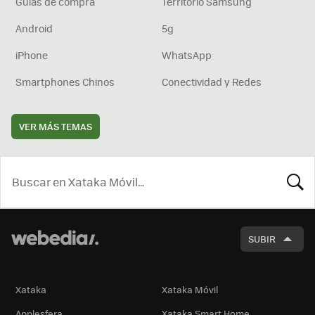
Guías de compra
Territorio Samsung
Android
5g
iPhone
WhatsApp
Smartphones Chinos
Conectividad y Redes
VER MÁS TEMAS
BUSCA
SUBIR
Xataka
Xataka Móvil
Applesfera
Xataka Smart Home