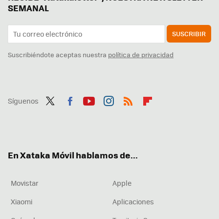
SEMANAL
SUSCRIBIR
Suscribiéndote aceptas nuestra
política de privacidad
Síguenos
Twit
Fac
You
Inst
RSS
Flip
ter
ebo
tub
agr
boa
ok
e
am
rd
En Xataka Móvil hablamos de...
Movistar
Apple
Xiaomi
Aplicaciones