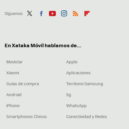
Síguenos
Twit
Fac
You
Inst
RSS
Flip
ter
ebo
tub
agr
boa
ok
e
am
rd
En Xataka Móvil hablamos de...
Movistar
Apple
Xiaomi
Aplicaciones
Guías de compra
Territorio Samsung
Android
5g
iPhone
WhatsApp
Smartphones Chinos
Conectividad y Redes