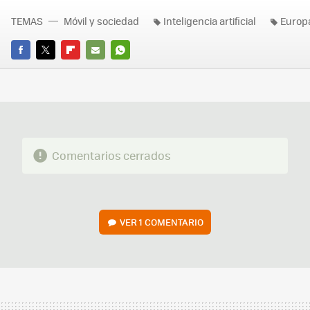
TEMAS
Móvil y sociedad
Inteligencia artificial
Europ
FACEBOOK
TWITTER
FLIPBOARD
E-
WHATSAPP
MAIL
Comentarios cerrados
VER
1 COMENTARIO