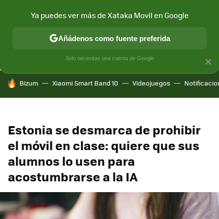
Ya puedes ver más de Xataka Movil en Google
CONECTIVIDAD
MÓVIL Y SOCIEDAD
APLICACIONES
COM
Añádenos como fuente preferida
Solo necesitas una cuenta de Google
×
HOY SE HABLA DE
Bizum
Xiaomi Smart Band 10
Videojuegos
Notificaci
Estonia se desmarca de prohibir
el móvil en clase: quiere que sus
alumnos lo usen para
acostumbrarse a la IA