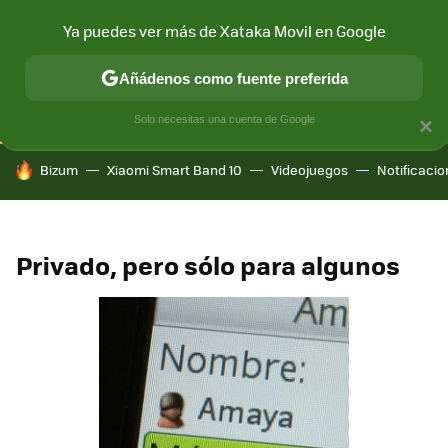
Ya puedes ver más de Xataka Movil en Google
CONECTIVIDAD
MÓVIL Y SOCIEDAD
APLICACIONES
COM
Añádenos como fuente preferida
Solo necesitas una cuenta de Google
×
HOY SE HABLA DE
Bizum
Xiaomi Smart Band 10
Videojuegos
Notificaci
Privado, pero sólo para algunos