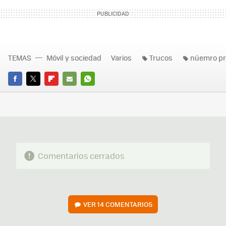
TEMAS
Móvil y sociedad
Varios
Trucos
núemro pr
FACEBOOK
TWITTER
FLIPBOARD
E-
WHATSAPP
MAIL
Comentarios cerrados
VER
14 COMENTARIOS