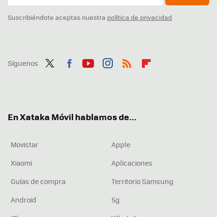
Suscribiéndote aceptas nuestra
política de privacidad
Síguenos
Twit
Fac
You
Inst
RSS
Flip
ter
ebo
tub
agr
boa
ok
e
am
rd
En Xataka Móvil hablamos de...
Movistar
Apple
Xiaomi
Aplicaciones
Guías de compra
Territorio Samsung
Android
5g