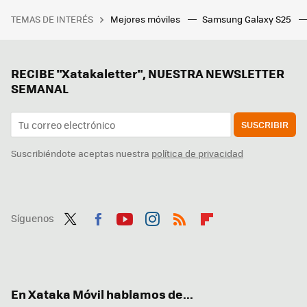
TEMAS DE INTERÉS
Mejores móviles
Samsung Galaxy S25
RECIBE "Xatakaletter", NUESTRA NEWSLETTER
SEMANAL
SUSCRIBIR
Suscribiéndote aceptas nuestra
política de privacidad
Síguenos
Twit
Fac
You
Inst
RSS
Flip
ter
ebo
tub
agr
boa
ok
e
am
rd
En Xataka Móvil hablamos de...