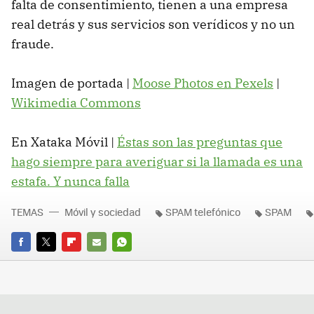
falta de consentimiento, tienen a una empresa
real detrás y sus servicios son verídicos y no un
fraude.
Imagen de portada |
Moose Photos en Pexels
|
Wikimedia Commons
En Xataka Móvil |
Éstas son las preguntas que
hago siempre para averiguar si la llamada es una
estafa. Y nunca falla
TEMAS
Móvil y sociedad
SPAM telefónico
SPAM
FACEBOOK
TWITTER
FLIPBOARD
E-
WHATSAPP
MAIL