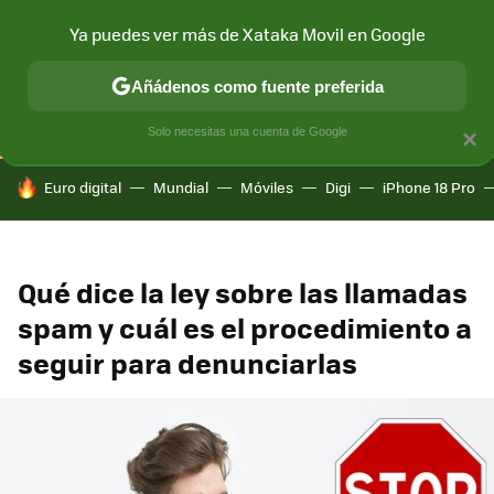
Ya puedes ver más de Xataka Movil en Google
CONECTIVIDAD
MÓVIL Y SOCIEDAD
APLICACIONES
COM
Añádenos como fuente preferida
Solo necesitas una cuenta de Google
×
HOY SE HABLA DE
Euro digital
Mundial
Móviles
Digi
iPhone 18 Pro
Qué dice la ley sobre las llamadas
spam y cuál es el procedimiento a
seguir para denunciarlas