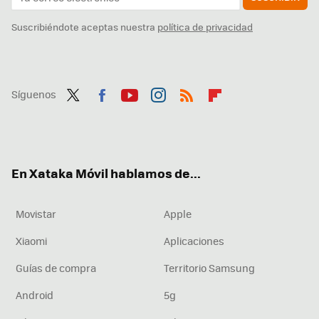
Suscribiéndote aceptas nuestra
política de privacidad
Síguenos
Twit
Fac
You
Inst
RSS
Flip
ter
ebo
tub
agr
boa
ok
e
am
rd
En Xataka Móvil hablamos de...
Movistar
Apple
Xiaomi
Aplicaciones
Guías de compra
Territorio Samsung
Android
5g