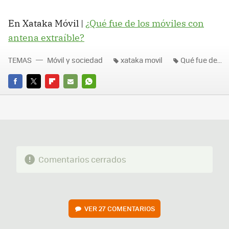
En Xataka Móvil |
¿Qué fue de los móviles con
antena extraíble?
TEMAS
Móvil y sociedad
xataka movil
Qué fue de...
FACEBOOK
TWITTER
FLIPBOARD
E-
WHATSAPP
MAIL
Comentarios cerrados
VER
27 COMENTARIOS