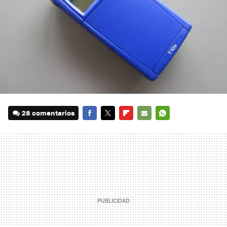
28 comentarios
FACEBOOK
TWITTER
FLIPBOARD
E-
WHATSAPP
MAIL