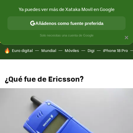
Ya puedes ver más de Xataka Movil en Google
CONECTIVIDAD
MÓVIL Y SOCIEDAD
APLICACIONES
COM
Añádenos como fuente preferida
Solo necesitas una cuenta de Google
×
HOY SE HABLA DE
Euro digital
Mundial
Móviles
Digi
iPhone 18 Pro
¿Qué fue de Ericsson?