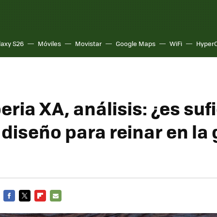
laxy S26
Móviles
Movistar
Google Maps
WiFi
Hyper
ria XA, análisis: ¿es suf
 diseño para reinar en l
FACEBOOK
TWITTER
FLIPBOARD
E-