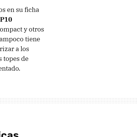
s en su ficha
 P10
Compact y otros
 tampoco tiene
rizar a los
s topes de
entado.
icas