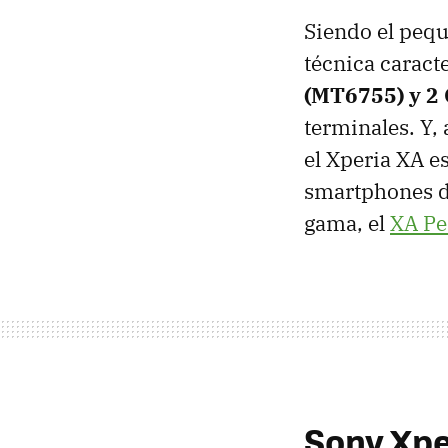
Siendo el pequ
técnica caract
(MT6755) y 2
terminales. Y, 
el Xperia XA es
smartphones de
gama, el
XA Pe
Sony Xpe