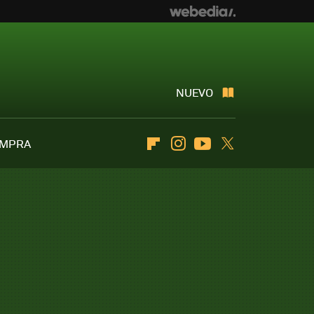
NUEVO
OMPRA
Flipboard
Instagram
Youtube
Twitter