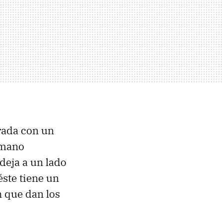
rada con un
rmano
 deja a un lado
éste tiene un
n que dan los