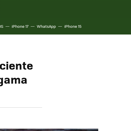
OS
iPhone 17
WhatsApp
iPhone 15
iciente
a gama