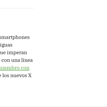
 smartphones
tiguas
 que imperan
, con una línea
 miembro con
 los nuevos X