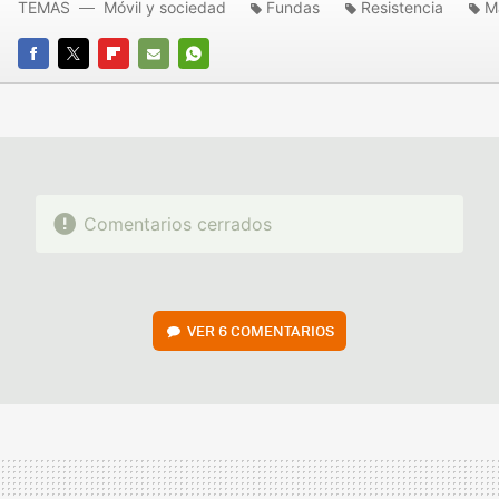
TEMAS
Móvil y sociedad
Fundas
Resistencia
M
FACEBOOK
TWITTER
FLIPBOARD
E-
WHATSAPP
MAIL
Comentarios cerrados
VER
6 COMENTARIOS