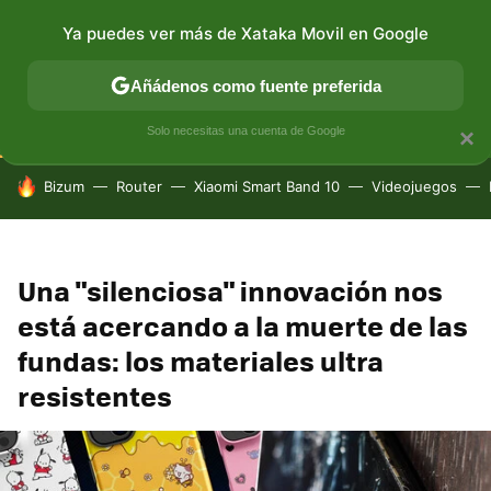
Ya puedes ver más de Xataka Movil en Google
CONECTIVIDAD
MÓVIL Y SOCIEDAD
APLICACIONES
Añádenos como fuente preferida
Solo necesitas una cuenta de Google
×
HOY SE HABLA DE
Bizum
Router
Xiaomi Smart Band 10
Videojuegos
Una "silenciosa" innovación nos
está acercando a la muerte de las
fundas: los materiales ultra
resistentes