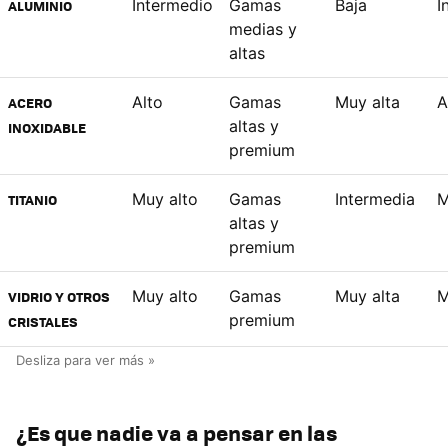
Intermedio
Gamas
Baja
I
ALUMINIO
medias y
altas
Alto
Gamas
Muy alta
A
ACERO
altas y
INOXIDABLE
premium
Muy alto
Gamas
Intermedia
M
TITANIO
altas y
premium
Muy alto
Gamas
Muy alta
M
VIDRIO Y OTROS
premium
CRISTALES
¿Es que nadie va a pensar en las