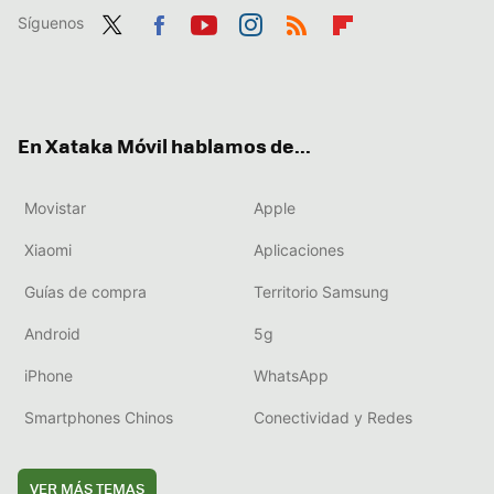
Síguenos
Twit
Fac
You
Inst
RSS
Flip
ter
ebo
tub
agr
boa
ok
e
am
rd
En Xataka Móvil hablamos de...
Movistar
Apple
Xiaomi
Aplicaciones
Guías de compra
Territorio Samsung
Android
5g
iPhone
WhatsApp
Smartphones Chinos
Conectividad y Redes
VER MÁS TEMAS