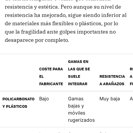
resistencia y estética. Pero aunque su nivel de
resistencia ha mejorado, sigue siendo inferior al
de materiales más flexibles o plásticos, por lo
que la fragilidad ante golpes importantes no
desaparece por completo.
GAMAS EN
COSTE PARA
LAS QUE SE
R
EL
SUELE
RESISTENCIA
A
FABRICANTE
INTEGRAR
A ARAÑAZOS
F
Bajo
Gamas
Muy baja
A
POLICARBONATO
bajas y
Y PLÁSTICOS
móviles
rugerizados