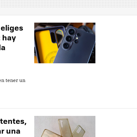
 eliges
: hay
la
en tener un
ntentes,
ar una