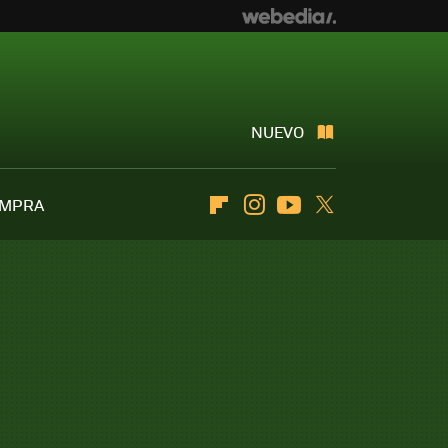
NUEVO
OMPRA
Flipboard
Instagram
Youtube
Twitter