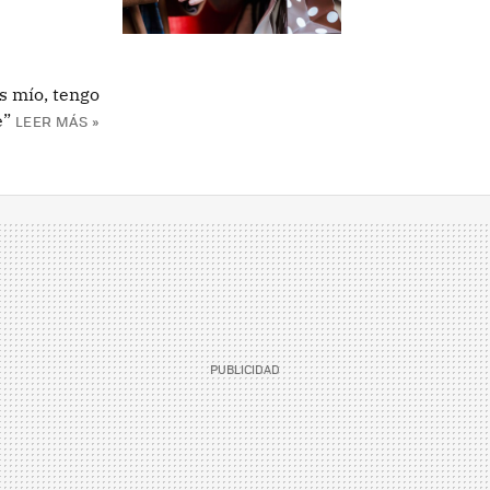
es mío, tengo
e”
LEER MÁS »