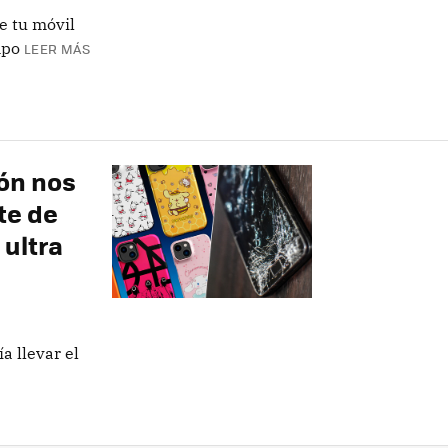
e tu móvil
mpo
LEER MÁS
ión nos
te de
 ultra
a llevar el