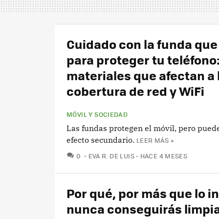
Cuidado con la funda que
para proteger tu teléfono
materiales que afectan a 
cobertura de red y WiFi
MÓVIL Y SOCIEDAD
Las fundas protegen el móvil, pero pued
efecto secundario.
LEER MÁS »
COMENTARIOS
0
EVA R. DE LUIS
HACE 4 MESES
Por qué, por más que lo i
nunca conseguirás limpi