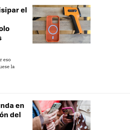
sipar el
olo
s
or eso
uese la
unda en
ón del