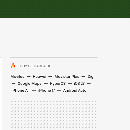
HOY SE HABLA DE
Móviles
Huawei
Movistar Plus
Digi
Google Maps
HyperOS
iOS 27
iPhone Air
iPhone 17
Android Auto