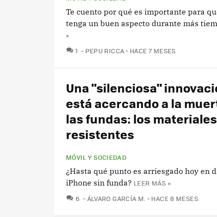
Te cuento por qué es importante para qu
tenga un buen aspecto durante más tie
»
COMENTARIOS
1
PEPU RICCA
HACE 7 MESES
Una "silenciosa" innovac
está acercando a la muer
las fundas: los materiales
resistentes
MÓVIL Y SOCIEDAD
¿Hasta qué punto es arriesgado hoy en dí
iPhone sin funda?
LEER MÁS »
COMENTARIOS
6
ÁLVARO GARCÍA M.
HACE 8 MESES