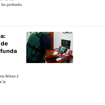
a he probado.
ma:
 de
 funda
on falsas y
a la