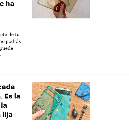
e ha
nte de tu
 no podrás
 puede
»
 cada
 Es la
 la
lija