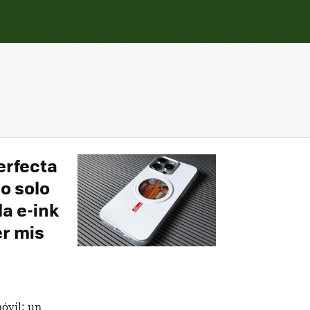
erfecta
o solo
la e-ink
r mis
óvil: un