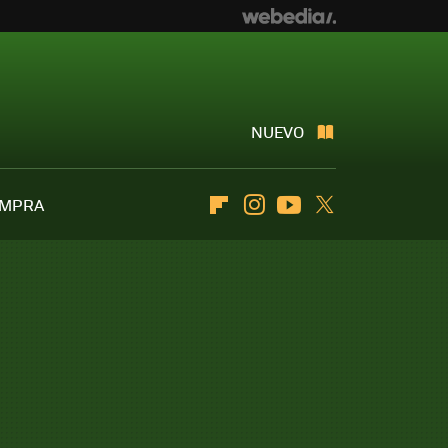
NUEVO
OMPRA
Flipboard
Instagram
Youtube
Twitter