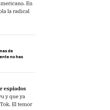
 americano. En
la la radical
inas de
ente no has
er espiados
vu y que ya
kTok. El temor