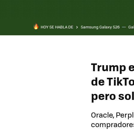
HOY SE HABLA DE
Samsung Galaxy S26
Ga
Trump es
de TikT
pero so
Oracle, Perpl
compradore