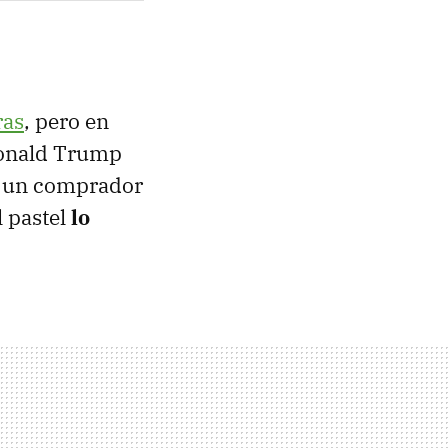
ras
, pero en
 Donald Trump
r un comprador
 pastel
lo