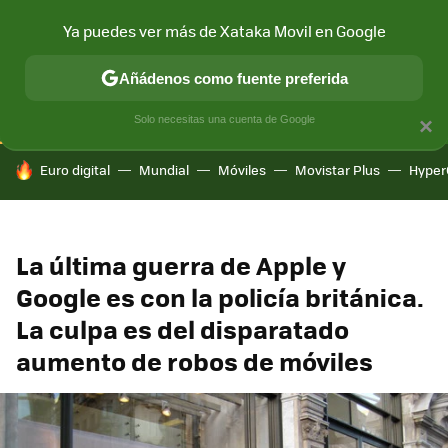
Ya puedes ver más de Xataka Movil en Google
CONECTIVIDAD
MÓVIL Y SOCIEDAD
APLICACIONES
COM
Añádenos como fuente preferida
Solo necesitas una cuenta de Google
×
HOY SE HABLA DE
Euro digital
Mundial
Móviles
Movistar Plus
Hyper
La última guerra de Apple y
Google es con la policía británica.
La culpa es del disparatado
aumento de robos de móviles