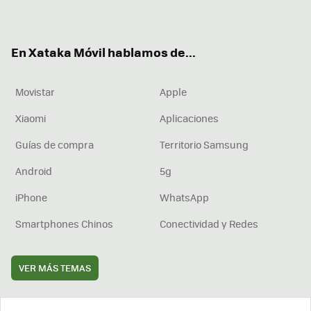
ter
ebo
tub
agr
boa
ok
e
am
rd
En Xataka Móvil hablamos de...
Movistar
Apple
Xiaomi
Aplicaciones
Guías de compra
Territorio Samsung
Android
5g
iPhone
WhatsApp
Smartphones Chinos
Conectividad y Redes
VER MÁS TEMAS