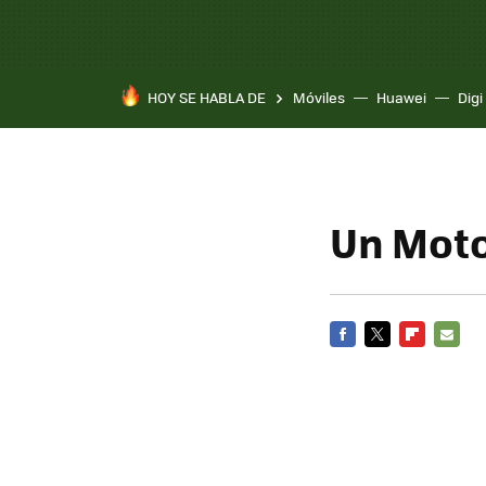
HOY SE HABLA DE
Móviles
Huawei
Digi
Un Moto
FACEBOOK
TWITTER
FLIPBOARD
E-
MAIL