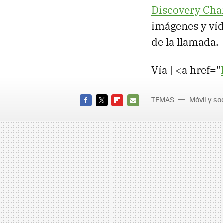
Discovery Cha
imágenes y víd
de la llamada.
Vía | <a href="
TEMAS
Móvil y s
FACEBOOK
TWITTER
FLIPBOARD
E-
MAIL