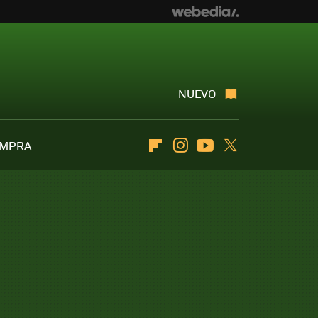
NUEVO
OMPRA
Flipboard
Instagram
Youtube
Twitter