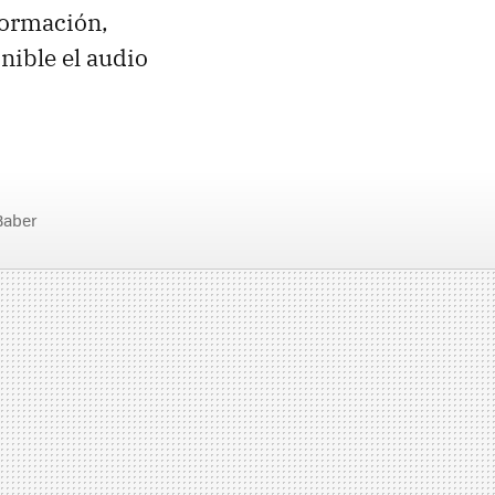
formación,
nible el audio
Baber