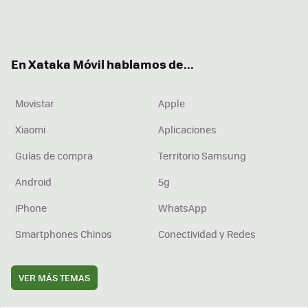
Twit
Fac
You
Inst
RSS
Flip
ter
ebo
tub
agr
boa
ok
e
am
rd
En Xataka Móvil hablamos de...
Movistar
Apple
Xiaomi
Aplicaciones
Guías de compra
Territorio Samsung
Android
5g
iPhone
WhatsApp
Smartphones Chinos
Conectividad y Redes
VER MÁS TEMAS