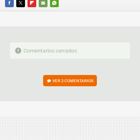
FACEBOOK
TWITTER
FLIPBOARD
E-
WHATSAPP
MAIL
Comentarios cerrados
VER
2 COMENTARIOS