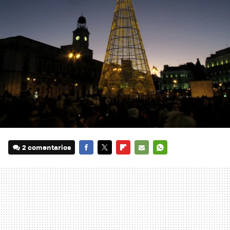
2 comentarios
FACEBOOK
TWITTER
FLIPBOARD
E-
WHATSAPP
MAIL