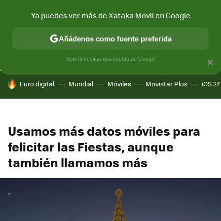
Ya puedes ver más de Xataka Movil en Google
CONECTIVIDAD
MÓVIL Y SOCIEDAD
APLICACIONES
COM
Añádenos como fuente preferida
Solo necesitas una cuenta de Google
×
HOY SE HABLA DE
Euro digital
Mundial
Móviles
Movistar Plus
iOS 27
Usamos más datos móviles para
felicitar las Fiestas, aunque
también llamamos más