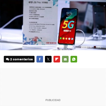
2 comentarios
FACEBOOK
TWITTER
FLIPBOARD
E-
WHATSAPP
MAIL