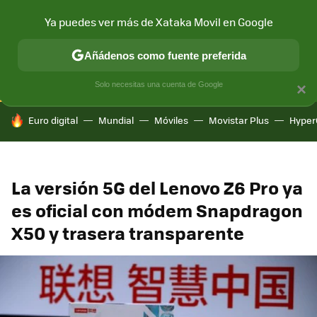
Ya puedes ver más de Xataka Movil en Google
CONECTIVIDAD
MÓVIL Y SOCIEDAD
APLICACIONES
COM
Añádenos como fuente preferida
Solo necesitas una cuenta de Google
×
HOY SE HABLA DE
Euro digital
Mundial
Móviles
Movistar Plus
Hyper
La versión 5G del Lenovo Z6 Pro ya
es oficial con módem Snapdragon
X50 y trasera transparente