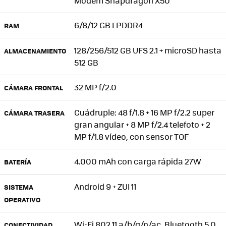
Módem Snapdragon X50
6/8/12 GB LPDDR4
RAM
128/256/512 GB UFS 2.1 + microSD hasta
ALMACENAMIENTO
512 GB
32 MP f/2.0
CÁMARA FRONTAL
Cuádruple: 48 f/1.8 + 16 MP f/2.2 super
CÁMARA TRASERA
gran angular + 8 MP f/2.4 telefoto + 2
MP f/1.8 vídeo, con sensor TOF
4.000 mAh con carga rápida 27W
BATERÍA
Android 9 + ZUI 11
SISTEMA
OPERATIVO
Wi-Fi 802.11 a/b/g/n/ac, Bluetooth 5.0,
CONECTIVIDAD