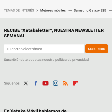
TEMAS DE INTERÉS
Mejores móviles
Samsung Galaxy S25
RECIBE "Xatakaletter", NUESTRA NEWSLETTER
SEMANAL
SUSCRIBIR
Suscribiéndote aceptas nuestra
política de privacidad
Síguenos
Twit
Fac
You
Inst
RSS
Flip
ter
ebo
tub
agr
boa
ok
e
am
rd
En Xataka Móvil hablamos de...