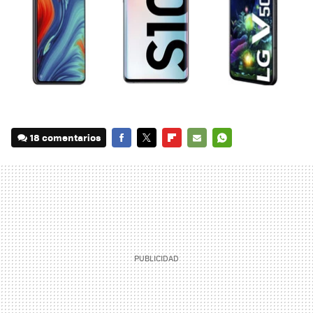
18 comentarios
FACEBOOK
TWITTER
FLIPBOARD
E-
WHATSAPP
MAIL