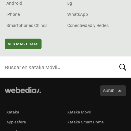
Android
5g
iPhone
WhatsApp
Smartphones Chinos
Conectividad y Redes
VER MÁS TEMAS
BUSCA
SUBIR
Xataka
Xataka Móvil
Applesfera
Xataka Smart Home