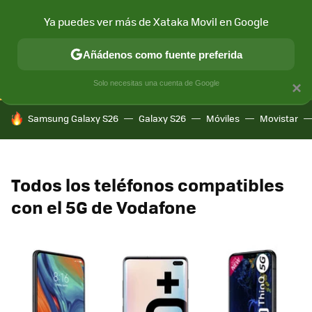
Ya puedes ver más de Xataka Movil en Google
CONECTIVIDAD
MÓVIL Y SOCIEDAD
APLICACIONES
COM
Añádenos como fuente preferida
Solo necesitas una cuenta de Google
×
HOY SE HABLA DE
Samsung Galaxy S26
Galaxy S26
Móviles
Movistar
Todos los teléfonos compatibles
con el 5G de Vodafone