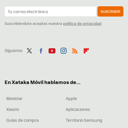
SUSCRIBIR
Suscribiéndote aceptas nuestra
política de privacidad
Síguenos
Twit
Fac
You
Inst
RSS
Flip
ter
ebo
tub
agr
boa
ok
e
am
rd
En Xataka Móvil hablamos de...
Movistar
Apple
Xiaomi
Aplicaciones
Guías de compra
Territorio Samsung