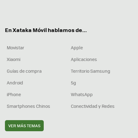
Twit
Fac
You
Inst
RSS
Flip
ter
ebo
tub
agr
boa
ok
e
am
rd
En Xataka Móvil hablamos de...
Movistar
Apple
Xiaomi
Aplicaciones
Guías de compra
Territorio Samsung
Android
5g
iPhone
WhatsApp
Smartphones Chinos
Conectividad y Redes
VER MÁS TEMAS