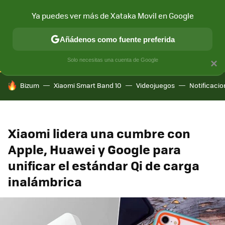
Ya puedes ver más de Xataka Movil en Google
CONECTIVIDAD
MÓVIL Y SOCIEDAD
APLICACIONES
COM
Añádenos como fuente preferida
Solo necesitas una cuenta de Google
×
HOY SE HABLA DE
Bizum
Xiaomi Smart Band 10
Videojuegos
Notificaci
Xiaomi lidera una cumbre con
Apple, Huawei y Google para
unificar el estándar Qi de carga
inalámbrica