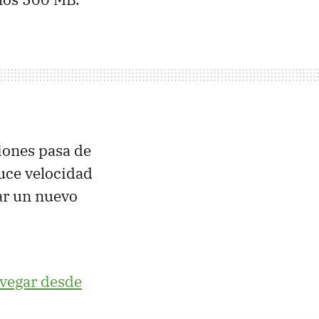
xiones pasa de
uce velocidad
ar un nuevo
avegar desde