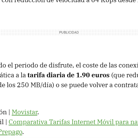
o el periodo de disfrute, el coste de las cone
tica a la
tarifa diaria de 1.90 euros
(que red
e los 250 MB/día) o se puede volver a contrat
ón |
Movistar
.
l |
Comparativa Tarifas Internet Móvil para n
Prepago
.