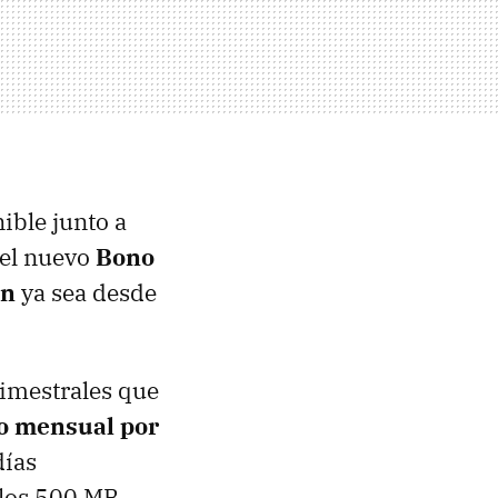
ible junto a
 el nuevo
Bono
an
ya sea desde
rimestrales que
o mensual por
días
los 500 MB.