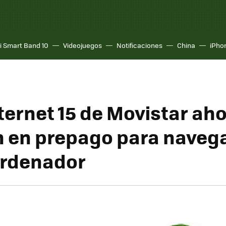
i Smart Band 10
Videojuegos
Notificaciones
China
iPho
ternet 15 de Movistar ah
 en prepago para naveg
ordenador