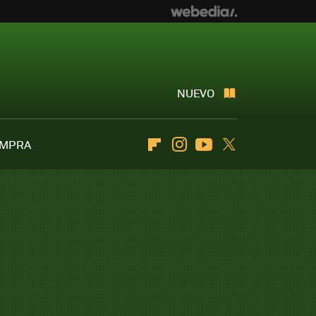
NUEVO
OMPRA
Flipboard
Instagram
Youtube
Twitter