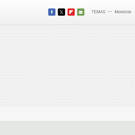
TEMAS
Movistar
FACEBOOK
TWITTER
FLIPBOARD
E-
MAIL