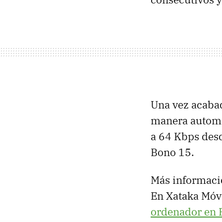
Una vez acabad
manera automá
a 64 Kbps desd
Bono 15.
Más informaci
En Xataka Móvi
ordenador en 