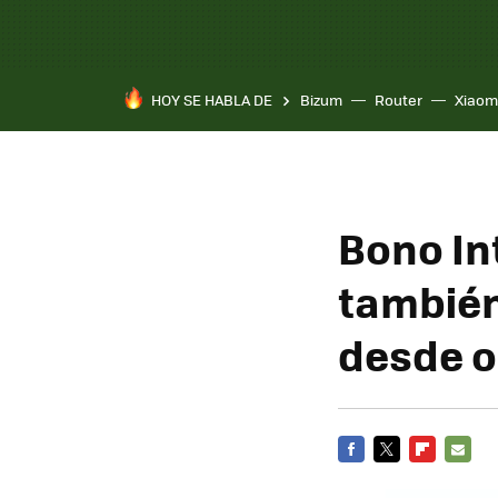
HOY SE HABLA DE
Bizum
Router
Xiaom
Bono In
también
desde 
FACEBOOK
TWITTER
FLIPBOARD
E-