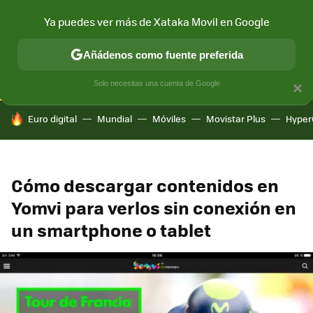
Ya puedes ver más de Xataka Movil en Google
CONECTIVIDAD
MÓVIL Y SOCIEDAD
APLICACIONES
COM
Añádenos como fuente preferida
Solo necesitas una cuenta de Google
×
HOY SE HABLA DE
Euro digital
Mundial
Móviles
Movistar Plus
Hyper
Cómo descargar contenidos en
Yomvi para verlos sin conexión en
un smartphone o tablet