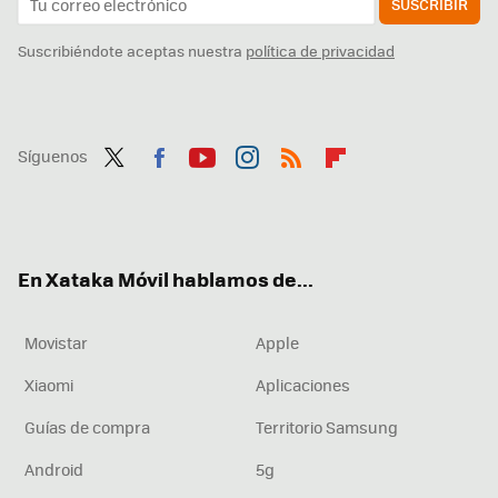
SUSCRIBIR
Suscribiéndote aceptas nuestra
política de privacidad
Síguenos
Twit
Fac
You
Inst
RSS
Flip
ter
ebo
tub
agr
boa
ok
e
am
rd
En Xataka Móvil hablamos de...
Movistar
Apple
Xiaomi
Aplicaciones
Guías de compra
Territorio Samsung
Android
5g