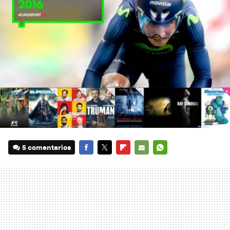
5 comentarios
FACEBOOK
TWITTER
FLIPBOARD
E-
WHATSAPP
MAIL