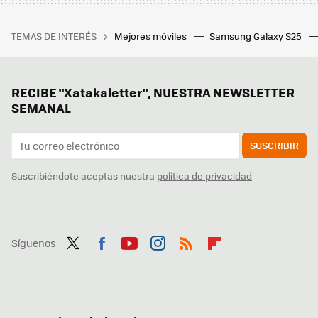
TEMAS DE INTERÉS
Mejores móviles
Samsung Galaxy S25
RECIBE "Xatakaletter", NUESTRA NEWSLETTER
SEMANAL
SUSCRIBIR
Suscribiéndote aceptas nuestra
política de privacidad
Síguenos
Twit
Fac
You
Inst
RSS
Flip
ter
ebo
tub
agr
boa
ok
e
am
rd