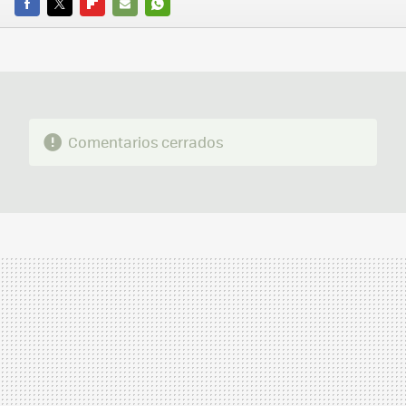
FACEBOOK
TWITTER
FLIPBOARD
E-
WHATSAPP
MAIL
Comentarios cerrados