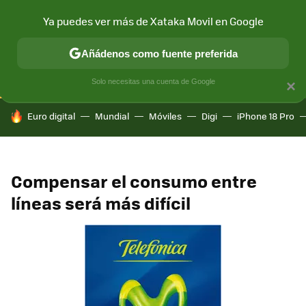
Ya puedes ver más de Xataka Movil en Google
CONECTIVIDAD
MÓVIL Y SOCIEDAD
APLICACIONES
COM
Añádenos como fuente preferida
Solo necesitas una cuenta de Google
×
HOY SE HABLA DE
Euro digital
Mundial
Móviles
Digi
iPhone 18 Pro
Compensar el consumo entre
líneas será más difícil