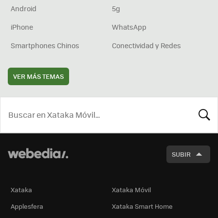
Android
5g
iPhone
WhatsApp
Smartphones Chinos
Conectividad y Redes
VER MÁS TEMAS
BUSCA
SUBIR
Xataka
Xataka Móvil
Applesfera
Xataka Smart Home