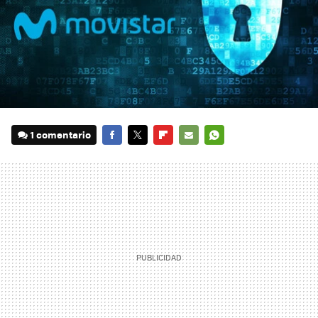
1 comentario
FACEBOOK
TWITTER
FLIPBOARD
E-
WHATSAPP
MAIL