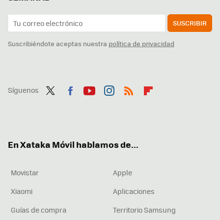
SUSCRIBIR
Suscribiéndote aceptas nuestra
política de privacidad
Síguenos
Twit
Fac
You
Inst
RSS
Flip
ter
ebo
tub
agr
boa
ok
e
am
rd
En Xataka Móvil hablamos de...
Movistar
Apple
Xiaomi
Aplicaciones
Guías de compra
Territorio Samsung