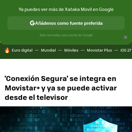
Ya puedes ver más de Xataka Movil en Google
CONECTIVIDAD
MÓVIL Y SOCIEDAD
APLICACIONES
COM
Añádenos como fuente preferida
Solo necesitas una cuenta de Google
×
HOY SE HABLA DE
Euro digital
Mundial
Móviles
Movistar Plus
iOS 27
'Conexión Segura' se integra en
Movistar+ y ya se puede activar
desde el televisor