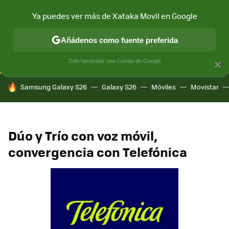
Ya puedes ver más de Xataka Movil en Google
CONECTIVIDAD
MÓVIL Y SOCIEDAD
APLICACIONES
COM
Añádenos como fuente preferida
Solo necesitas una cuenta de Google
×
HOY SE HABLA DE
Samsung Galaxy S26
Galaxy S26
Móviles
Movistar
Dúo y Trío con voz móvil,
convergencia con Telefónica