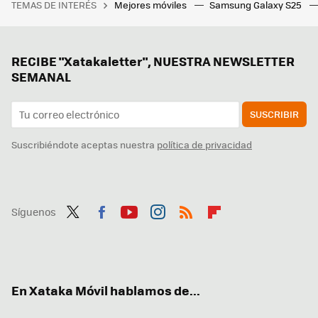
TEMAS DE INTERÉS
Mejores móviles
Samsung Galaxy S25
RECIBE "Xatakaletter", NUESTRA NEWSLETTER
SEMANAL
SUSCRIBIR
Suscribiéndote aceptas nuestra
política de privacidad
Síguenos
Twit
Fac
You
Inst
RSS
Flip
ter
ebo
tub
agr
boa
ok
e
am
rd
En Xataka Móvil hablamos de...