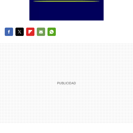
FACEBOOK
TWITTER
FLIPBOARD
E-
WHATSAPP
MAIL