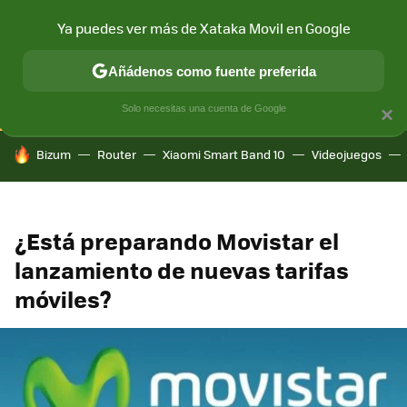
Ya puedes ver más de Xataka Movil en Google
CONECTIVIDAD
MÓVIL Y SOCIEDAD
APLICACIONES
COM
Añádenos como fuente preferida
Solo necesitas una cuenta de Google
×
HOY SE HABLA DE
Bizum
Router
Xiaomi Smart Band 10
Videojuegos
¿Está preparando Movistar el
lanzamiento de nuevas tarifas
móviles?