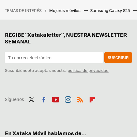
TEMAS DE INTERÉS
Mejores móviles
Samsung Galaxy S25
RECIBE "Xatakaletter", NUESTRA NEWSLETTER
SEMANAL
SUSCRIBIR
Suscribiéndote aceptas nuestra
política de privacidad
Síguenos
Twit
Fac
You
Inst
RSS
Flip
ter
ebo
tub
agr
boa
ok
e
am
rd
En Xataka Móvil hablamos de...