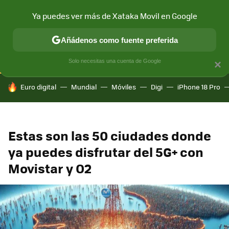
Ya puedes ver más de Xataka Movil en Google
CONECTIVIDAD
MÓVIL Y SOCIEDAD
APLICACIONES
COM
Añádenos como fuente preferida
Solo necesitas una cuenta de Google
×
HOY SE HABLA DE
Euro digital
Mundial
Móviles
Digi
iPhone 18 Pro
Estas son las 50 ciudades donde
ya puedes disfrutar del 5G+ con
Movistar y O2