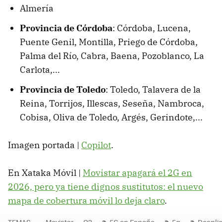
Almería
Provincia de Córdoba
: Córdoba, Lucena,
Puente Genil, Montilla, Priego de Córdoba,
Palma del Río, Cabra, Baena, Pozoblanco, La
Carlota,...
Provincia de Toledo
: Toledo, Talavera de la
Reina, Torrijos, Illescas, Seseña, Nambroca,
Cobisa, Oliva de Toledo, Argés, Gerindote,...
Imagen portada |
Copilot
.
En Xataka Móvil |
Movistar apagará el 2G en
2026, pero ya tiene dignos sustitutos: el nuevo
mapa de cobertura móvil lo deja claro
.
TEMAS
Movistar
O2
5G en España
5g
Despli