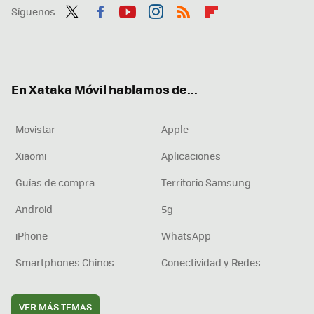
Síguenos
Twit
Fac
You
Inst
RSS
Flip
ter
ebo
tub
agr
boa
ok
e
am
rd
En Xataka Móvil hablamos de...
Movistar
Apple
Xiaomi
Aplicaciones
Guías de compra
Territorio Samsung
Android
5g
iPhone
WhatsApp
Smartphones Chinos
Conectividad y Redes
VER MÁS TEMAS