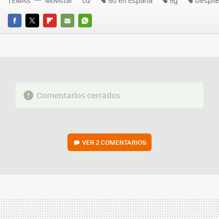
FACEBOOK
TWITTER
FLIPBOARD
E-
WHATSAPP
MAIL
Comentarios cerrados
VER
2 COMENTARIOS