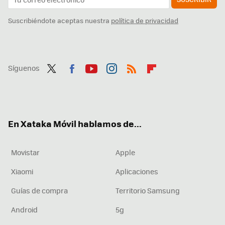
Suscribiéndote aceptas nuestra
política de privacidad
Síguenos
Twit
Fac
You
Inst
RSS
Flip
ter
ebo
tub
agr
boa
ok
e
am
rd
En Xataka Móvil hablamos de...
Movistar
Apple
Xiaomi
Aplicaciones
Guías de compra
Territorio Samsung
Android
5g