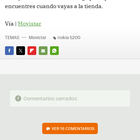
encuentres cuando vayas a la tienda.
Vía |
Movistar
TEMAS
Movistar
nokia 5200
FACEBOOK
TWITTER
FLIPBOARD
E-
WHATSAPP
MAIL
Comentarios cerrados
VER
16 COMENTARIOS