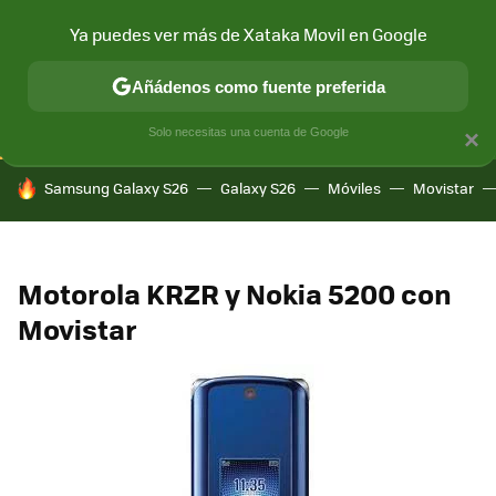
Ya puedes ver más de Xataka Movil en Google
CONECTIVIDAD
MÓVIL Y SOCIEDAD
APLICACIONES
COM
Añádenos como fuente preferida
Solo necesitas una cuenta de Google
×
HOY SE HABLA DE
Samsung Galaxy S26
Galaxy S26
Móviles
Movistar
Motorola KRZR y Nokia 5200 con
Movistar