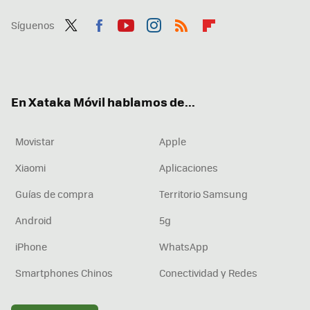
Síguenos
Twit
Fac
You
Inst
RSS
Flip
ter
ebo
tub
agr
boa
ok
e
am
rd
En Xataka Móvil hablamos de...
Movistar
Apple
Xiaomi
Aplicaciones
Guías de compra
Territorio Samsung
Android
5g
iPhone
WhatsApp
Smartphones Chinos
Conectividad y Redes