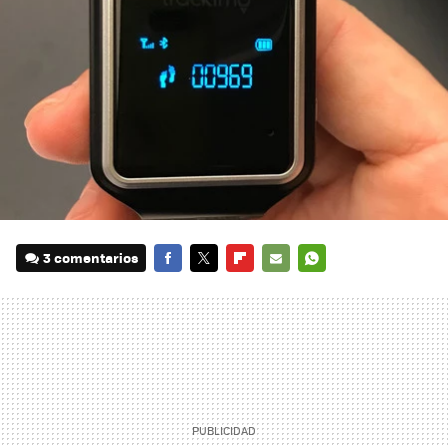
3 comentarios
FACEBOOK
TWITTER
FLIPBOARD
E-
WHATSAPP
MAIL