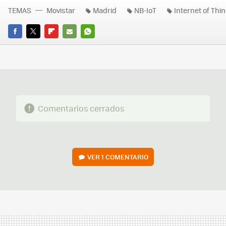
TEMAS
Movistar
Madrid
NB-IoT
Internet of Thi
FACEBOOK
TWITTER
FLIPBOARD
E-
WHATSAPP
MAIL
Comentarios cerrados
VER
1 COMENTARIO