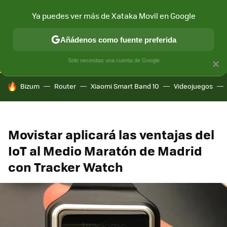
Ya puedes ver más de Xataka Movil en Google
CONECTIVIDAD
MÓVIL Y SOCIEDAD
APLICACIONES
COM
Añádenos como fuente preferida
Solo necesitas una cuenta de Google
×
HOY SE HABLA DE
Bizum
Router
Xiaomi Smart Band 10
Videojuegos
Movistar aplicará las ventajas del
IoT al Medio Maratón de Madrid
con Tracker Watch