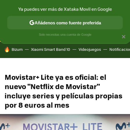
Ya puedes ver más de Xataka Movil en Google
CONECTIVIDAD
MÓVIL Y SOCIEDAD
APLICACIONES
COM
Añádenos como fuente preferida
Solo necesitas una cuenta de Google
×
HOY SE HABLA DE
Bizum
Xiaomi Smart Band 10
Videojuegos
Notificaci
Movistar+ Lite ya es oficial: el
nuevo "Netflix de Movistar"
incluye series y películas propias
por 8 euros al mes