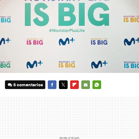
5 comentarios
FACEBOOK
TWITTER
FLIPBOARD
E-
WHATSAPP
MAIL