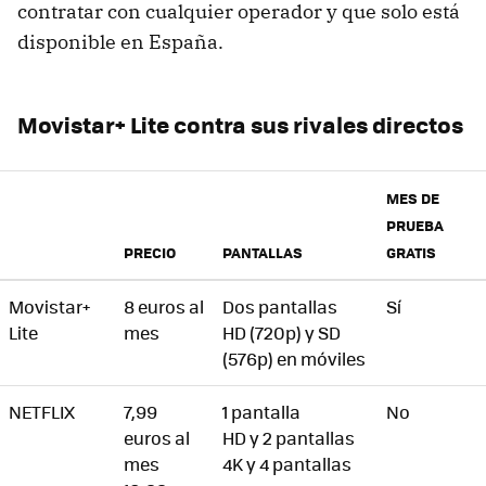
contratar con cualquier operador y que solo está
disponible en España.
Movistar+ Lite contra sus rivales directos
MES DE
PRUEBA
PRECIO
PANTALLAS
GRATIS
Movistar+
8 euros al
Dos pantallas
Sí
Lite
mes
HD (720p) y SD
(576p) en móviles
NETFLIX
7,99
1 pantalla
No
euros al
HD y 2 pantallas
mes
4K y 4 pantallas