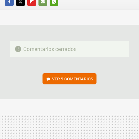
FACEBOOK
TWITTER
FLIPBOARD
E-
WHATSAPP
MAIL
Comentarios cerrados
VER
5 COMENTARIOS