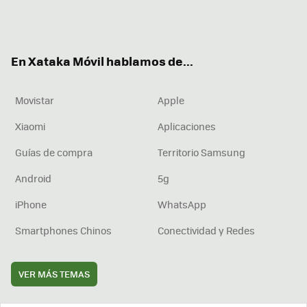
Twit
Fac
You
Inst
RSS
Flip
ter
ebo
tub
agr
boa
ok
e
am
rd
En Xataka Móvil hablamos de...
Movistar
Apple
Xiaomi
Aplicaciones
Guías de compra
Territorio Samsung
Android
5g
iPhone
WhatsApp
Smartphones Chinos
Conectividad y Redes
VER MÁS TEMAS