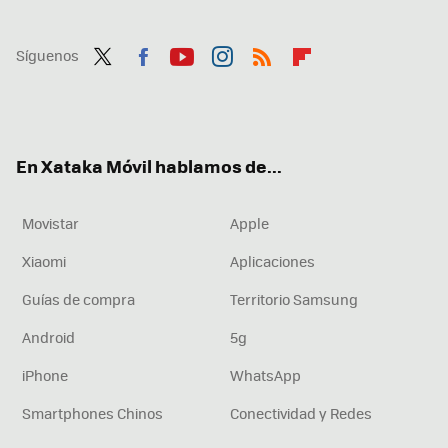
Síguenos
Twit
Fac
You
Inst
RSS
Flip
ter
ebo
tub
agr
boa
ok
e
am
rd
En Xataka Móvil hablamos de...
Movistar
Apple
Xiaomi
Aplicaciones
Guías de compra
Territorio Samsung
Android
5g
iPhone
WhatsApp
Smartphones Chinos
Conectividad y Redes