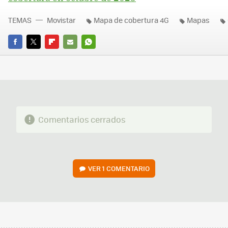
TEMAS
Movistar
Mapa de cobertura 4G
Mapas
FACEBOOK
TWITTER
FLIPBOARD
E-
WHATSAPP
MAIL
Comentarios cerrados
VER
1 COMENTARIO