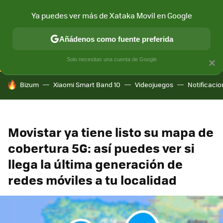
Ya puedes ver más de Xataka Movil en Google
CONECTIVIDAD
MÓVIL Y SOCIEDAD
APLICACIONES
COM
Añádenos como fuente preferida
Solo necesitas una cuenta de Google
×
HOY SE HABLA DE
Bizum
Xiaomi Smart Band 10
Videojuegos
Notificaci
Movistar ya tiene listo su mapa de
cobertura 5G: así puedes ver si
llega la última generación de
redes móviles a tu localidad