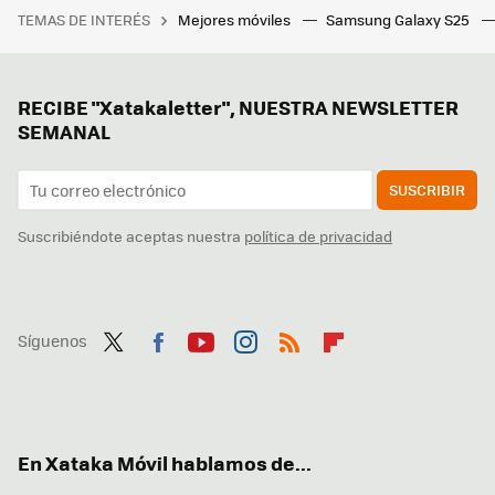
TEMAS DE INTERÉS
Mejores móviles
Samsung Galaxy S25
RECIBE "Xatakaletter", NUESTRA NEWSLETTER
SEMANAL
SUSCRIBIR
Suscribiéndote aceptas nuestra
política de privacidad
Síguenos
Twit
Fac
You
Inst
RSS
Flip
ter
ebo
tub
agr
boa
ok
e
am
rd
En Xataka Móvil hablamos de...