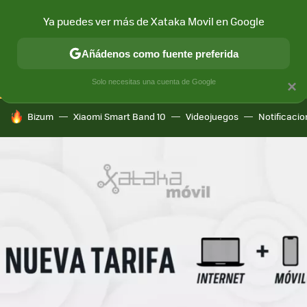
Ya puedes ver más de Xataka Movil en Google
CONECTIVIDAD
MÓVIL Y SOCIEDAD
APLICACIONES
COM
Añádenos como fuente preferida
Solo necesitas una cuenta de Google
×
HOY SE HABLA DE
Bizum
Xiaomi Smart Band 10
Videojuegos
Notificaci