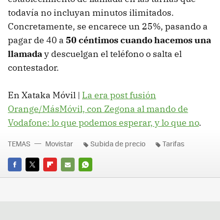
todavía no incluyan minutos ilimitados.
Concretamente, se encarece un 25%, pasando a
pagar de 40 a
50 céntimos cuando hacemos una
llamada
y descuelgan el teléfono o salta el
contestador.
En Xataka Móvil |
La era post fusión
Orange/MásMóvil, con Zegona al mando de
Vodafone: lo que podemos esperar, y lo que no
.
TEMAS
Movistar
Subida de precio
Tarifas
FACEBOOK
TWITTER
FLIPBOARD
E-
WHATSAPP
MAIL