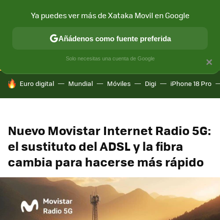
Ya puedes ver más de Xataka Movil en Google
CONECTIVIDAD
MÓVIL Y SOCIEDAD
APLICACIONES
COM
Añádenos como fuente preferida
Solo necesitas una cuenta de Google
×
HOY SE HABLA DE
Euro digital
Mundial
Móviles
Digi
iPhone 18 Pro
Nuevo Movistar Internet Radio 5G:
el sustituto del ADSL y la fibra
cambia para hacerse más rápido