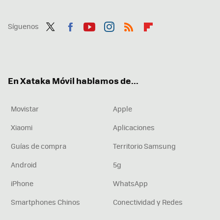
Síguenos
Twit
Fac
You
Inst
RSS
Flip
ter
ebo
tub
agr
boa
ok
e
am
rd
En Xataka Móvil hablamos de...
Movistar
Apple
Xiaomi
Aplicaciones
Guías de compra
Territorio Samsung
Android
5g
iPhone
WhatsApp
Smartphones Chinos
Conectividad y Redes