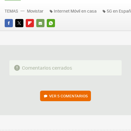
TEMAS
Movistar
Internet Móvil en casa
5G en Espa
FACEBOOK
TWITTER
FLIPBOARD
E-
WHATSAPP
MAIL
Comentarios cerrados
VER
5 COMENTARIOS