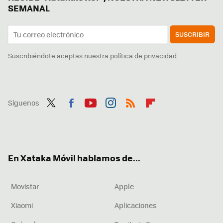
SEMANAL
SUSCRIBIR
Suscribiéndote aceptas nuestra
política de privacidad
Síguenos
Twit
Fac
You
Inst
RSS
Flip
ter
ebo
tub
agr
boa
ok
e
am
rd
En Xataka Móvil hablamos de...
Movistar
Apple
Xiaomi
Aplicaciones