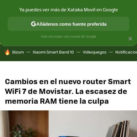
Ya puedes ver más de Xataka Movil en Google
CONECTIVIDAD
MÓVIL Y SOCIEDAD
APLICACIONES
COM
Añádenos como fuente preferida
Solo necesitas una cuenta de Google
×
HOY SE HABLA DE
Bizum
Xiaomi Smart Band 10
Videojuegos
Notificaci
Cambios en el nuevo router Smart
WiFi 7 de Movistar. La escasez de
memoria RAM tiene la culpa