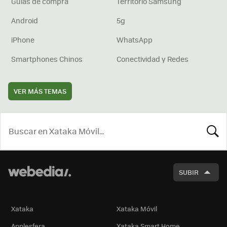
Guías de compra
Territorio Samsung
Android
5g
iPhone
WhatsApp
Smartphones Chinos
Conectividad y Redes
VER MÁS TEMAS
BUSCA
SUBIR
Xataka
Xataka Móvil
Applesfera
Xataka Smart Home