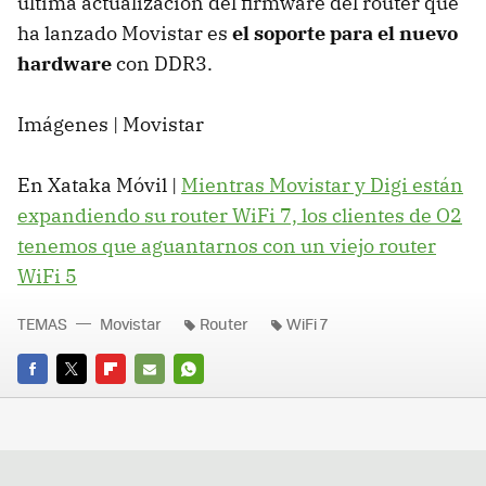
última actualización del firmware del router que
ha lanzado Movistar es
el soporte para e
l nuevo
hardware
con DDR3.
Imágenes | Movistar
En Xataka Móvil |
Mientras Movistar y Digi están
expandiendo su router WiFi 7, los clientes de O2
tenemos que aguantarnos con un viejo router
WiFi 5
TEMAS
Movistar
Router
WiFi 7
FACEBOOK
TWITTER
FLIPBOARD
E-
WHATSAPP
MAIL