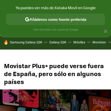
Ya puedes ver más de Xataka Movil en Google
CONECTIVIDAD
MÓVIL Y SOCIEDAD
APLICACIONES
COM
Añádenos como fuente preferida
Solo necesitas una cuenta de Google
×
HOY SE HABLA DE
Samsung Galaxy S26
Galaxy S26
Móviles
Movistar
Movistar Plus+ puede verse fuera
de España, pero sólo en algunos
países