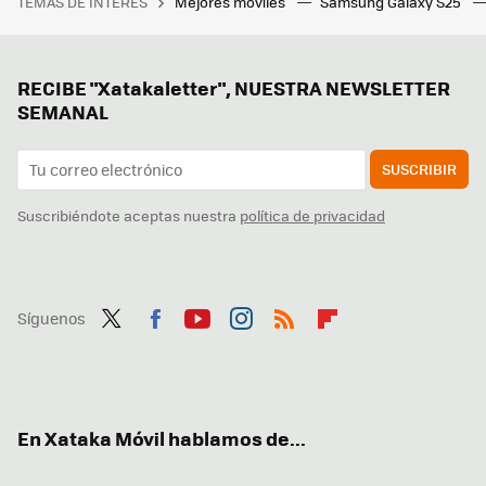
TEMAS DE INTERÉS
Mejores móviles
Samsung Galaxy S25
RECIBE "Xatakaletter", NUESTRA NEWSLETTER
SEMANAL
SUSCRIBIR
Suscribiéndote aceptas nuestra
política de privacidad
Síguenos
Twit
Fac
You
Inst
RSS
Flip
ter
ebo
tub
agr
boa
ok
e
am
rd
En Xataka Móvil hablamos de...