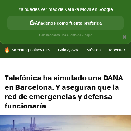
Ya puedes ver más de Xataka Movil en Google
CONECTIVIDAD
MÓVIL Y SOCIEDAD
APLICACIONES
COM
Añádenos como fuente preferida
Solo necesitas una cuenta de Google
×
HOY SE HABLA DE
Samsung Galaxy S26
Galaxy S26
Móviles
Movistar
Telefónica ha simulado una DANA
en Barcelona. Y aseguran que la
red de emergencias y defensa
funcionaría