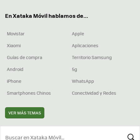
ter
ebo
tub
agr
boa
ok
e
am
rd
En Xataka Móvil hablamos de...
Movistar
Apple
Xiaomi
Aplicaciones
Guías de compra
Territorio Samsung
Android
5g
iPhone
WhatsApp
Smartphones Chinos
Conectividad y Redes
VER MÁS TEMAS