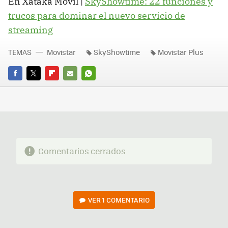
En Xataka Móvil |
SkyShowtime: 22 funciones y
trucos para dominar el nuevo servicio de
streaming
TEMAS
Movistar
SkyShowtime
Movistar Plus
FACEBOOK
TWITTER
FLIPBOARD
E-
WHATSAPP
MAIL
Comentarios cerrados
VER
1 COMENTARIO