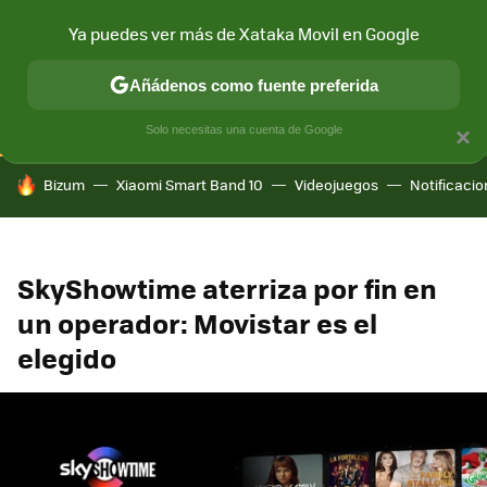
Ya puedes ver más de Xataka Movil en Google
CONECTIVIDAD
MÓVIL Y SOCIEDAD
APLICACIONES
COM
Añádenos como fuente preferida
Solo necesitas una cuenta de Google
×
HOY SE HABLA DE
Bizum
Xiaomi Smart Band 10
Videojuegos
Notificaci
SkyShowtime aterriza por fin en
un operador: Movistar es el
elegido