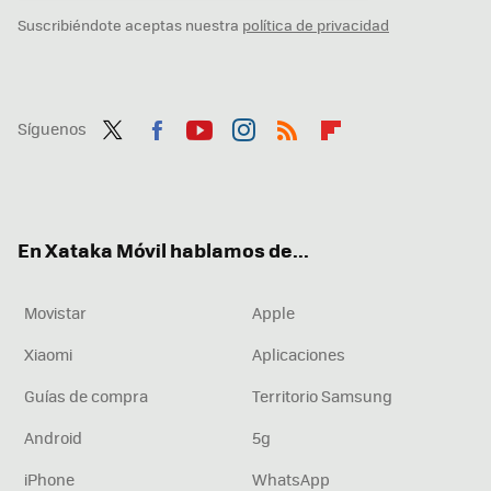
Suscribiéndote aceptas nuestra
política de privacidad
Síguenos
Twit
Fac
You
Inst
RSS
Flip
ter
ebo
tub
agr
boa
ok
e
am
rd
En Xataka Móvil hablamos de...
Movistar
Apple
Xiaomi
Aplicaciones
Guías de compra
Territorio Samsung
Android
5g
iPhone
WhatsApp