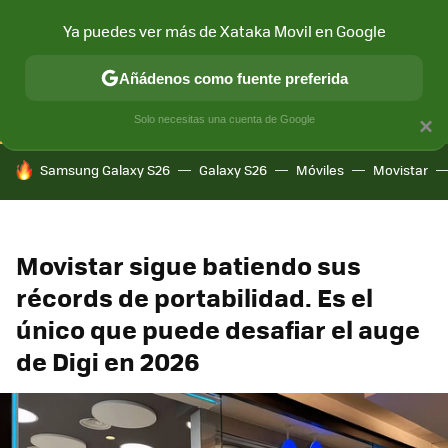
Ya puedes ver más de Xataka Movil en Google
CONECTIVIDAD
MÓVIL Y SOCIEDAD
APLICACIONES
COM
Añádenos como fuente preferida
Solo necesitas una cuenta de Google
×
HOY SE HABLA DE
Samsung Galaxy S26
Galaxy S26
Móviles
Movistar
Movistar sigue batiendo sus
récords de portabilidad. Es el
único que puede desafiar el auge
de Digi en 2026