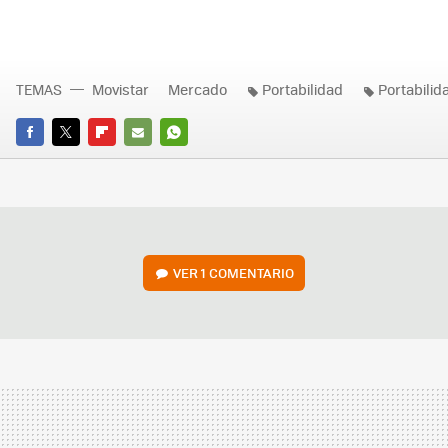
TEMAS
Movistar
Mercado
Portabilidad
Portabili
FACEBOOK
TWITTER
FLIPBOARD
E-
WHATSAPP
MAIL
VER
1 COMENTARIO