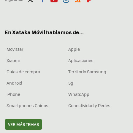
Twit
Fac
You
Inst
RSS
Flip
ter
ebo
tub
agr
boa
ok
e
am
rd
En Xataka Móvil hablamos de...
Movistar
Apple
Xiaomi
Aplicaciones
Guías de compra
Territorio Samsung
Android
5g
iPhone
WhatsApp
Smartphones Chinos
Conectividad y Redes
VER MÁS TEMAS