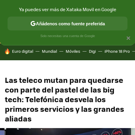
Ya puedes ver más de Xataka Movil en Google
CONECTIVIDAD
MÓVIL Y SOCIEDAD
APLICACIONES
COM
Añádenos como fuente preferida
Solo necesitas una cuenta de Google
×
HOY SE HABLA DE
Euro digital
Mundial
Móviles
Digi
iPhone 18 Pro
Las teleco mutan para quedarse
con parte del pastel de las big
tech: Telefónica desvela los
primeros servicios y las grandes
aliadas