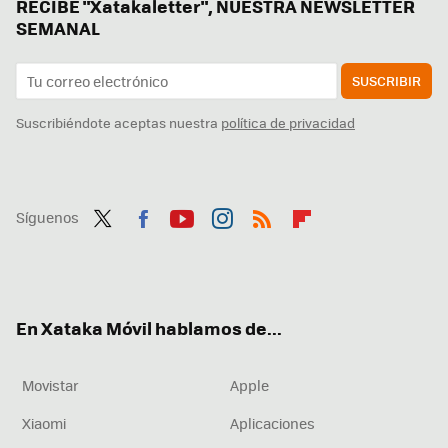
RECIBE "Xatakaletter", NUESTRA NEWSLETTER
SEMANAL
SUSCRIBIR
Suscribiéndote aceptas nuestra
política de privacidad
Síguenos
Twit
Fac
You
Inst
RSS
Flip
ter
ebo
tub
agr
boa
ok
e
am
rd
En Xataka Móvil hablamos de...
Movistar
Apple
Xiaomi
Aplicaciones