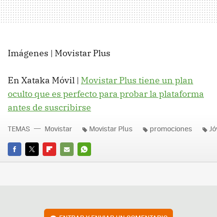
Imágenes | Movistar Plus
En Xataka Móvil |
Movistar Plus tiene un plan
oculto que es perfecto para probar la plataforma
antes de suscribirse
TEMAS
Movistar
Movistar Plus
promociones
Jó
FACEBOOK
TWITTER
FLIPBOARD
E-
WHATSAPP
MAIL