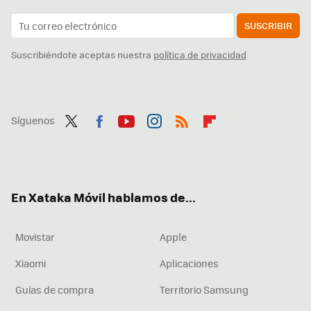
SUSCRIBIR
Suscribiéndote aceptas nuestra
política de privacidad
Síguenos
Twit
Fac
You
Inst
RSS
Flip
ter
ebo
tub
agr
boa
ok
e
am
rd
En Xataka Móvil hablamos de...
Movistar
Apple
Xiaomi
Aplicaciones
Guías de compra
Territorio Samsung