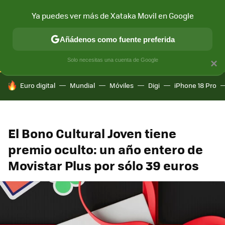
Ya puedes ver más de Xataka Movil en Google
CONECTIVIDAD
MÓVIL Y SOCIEDAD
APLICACIONES
COM
Añádenos como fuente preferida
Solo necesitas una cuenta de Google
×
HOY SE HABLA DE
Euro digital
Mundial
Móviles
Digi
iPhone 18 Pro
El Bono Cultural Joven tiene
premio oculto: un año entero de
Movistar Plus por sólo 39 euros