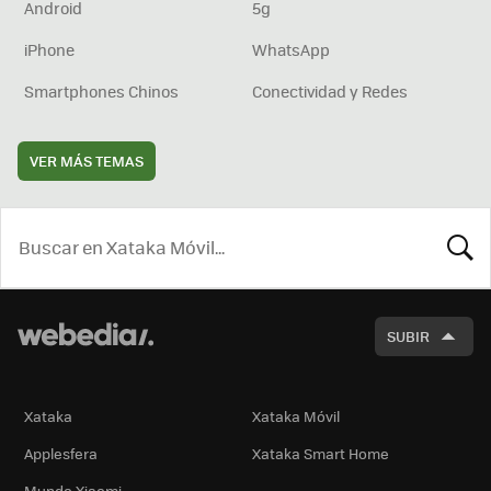
Android
5g
iPhone
WhatsApp
Smartphones Chinos
Conectividad y Redes
VER MÁS TEMAS
BUSCA
SUBIR
Xataka
Xataka Móvil
Applesfera
Xataka Smart Home
Mundo Xiaomi