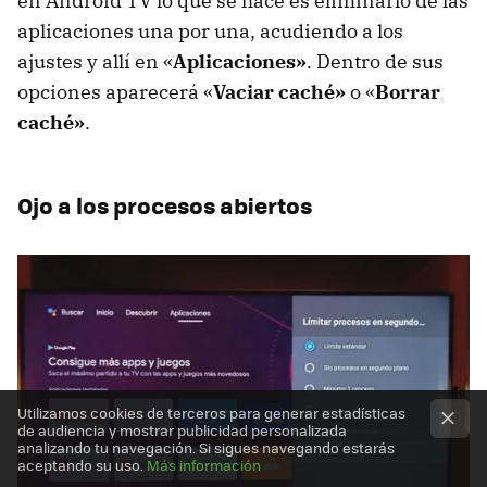
en Android TV lo que se hace es eliminarlo de las
aplicaciones una por una, acudiendo a los
ajustes y allí en «
Aplicaciones»
. Dentro de sus
opciones aparecerá «
Vaciar caché»
o «
Borrar
caché»
.
Ojo a los procesos abiertos
Utilizamos cookies de terceros para generar estadísticas
de audiencia y mostrar publicidad personalizada
analizando tu navegación. Si sigues navegando estarás
aceptando su uso.
Más información