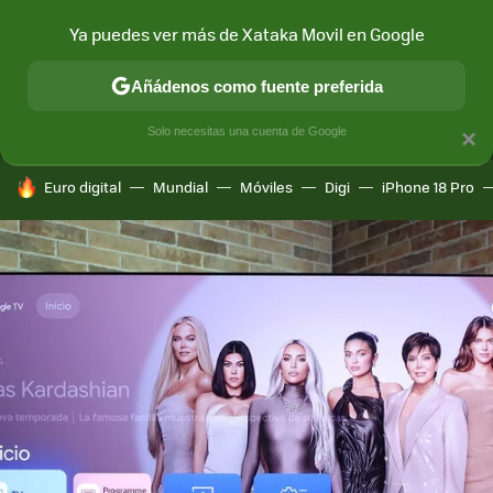
Ya puedes ver más de Xataka Movil en Google
MENÚ
NUEVO
Añádenos como fuente preferida
CONECTIVIDAD
MÓVIL Y SOCIEDAD
APLICACIONES
COM
Solo necesitas una cuenta de Google
×
HOY SE HABLA DE
Euro digital
Mundial
Móviles
Digi
iPhone 18 Pro